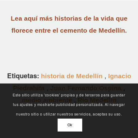
Lea aquí más historias de la vida que
florece entre el cemento de Medellín.
Etiquetas:
,
historia de Medellín
Ignacio
,
,
Piedrahíta
Juan Fernando Ospina
Este sitio utliliza 'cookies' propias y de terceros para guardar
,
medio ambiente
Río Medellín
tus ajustes y mostrarte publicidad personalizada. Al navegar
nuestro sitio o utilizar nuestros servicios, aceptas su uso.
Ok