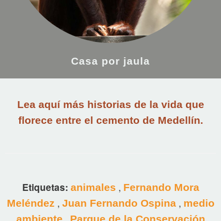
Casa por jaula
Lea aquí más historias de la vida que
florece entre el cemento de Medellín.
,
Etiquetas:
animales
Fernando Mora
,
,
Meléndez
Juan Fernando Ospina
medio
,
ambiente
Parque de la Conservación