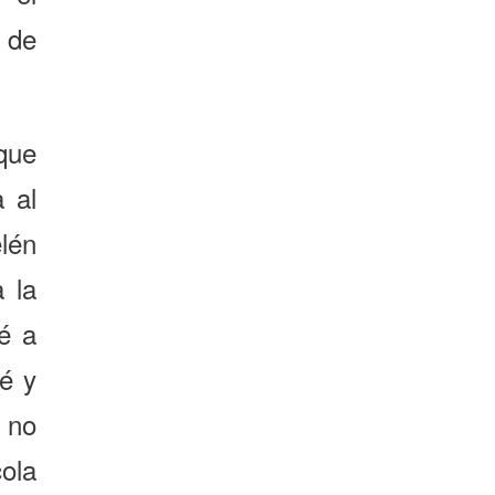
 de
que
 al
lén
 la
jé a
é y
í no
ola