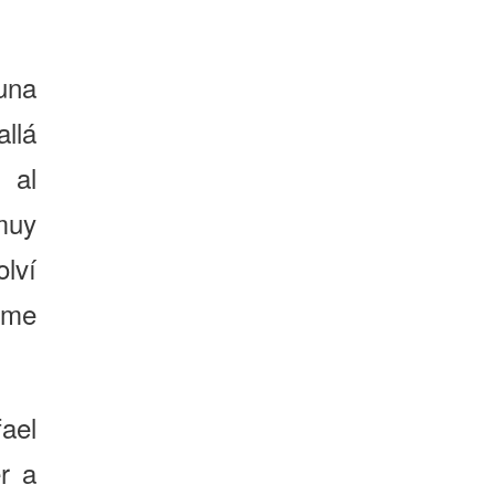
una
llá
 al
muy
lví
 me
ael
r a