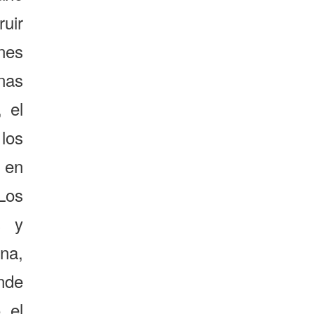
ruir
nes
nas
 el
los
 en
Los
s y
na,
nde
 el