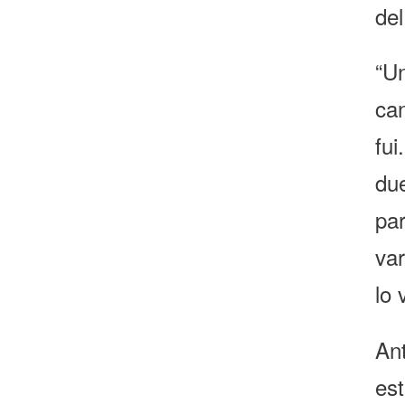
del
“U
ca
fu
du
pa
va
lo 
An
es