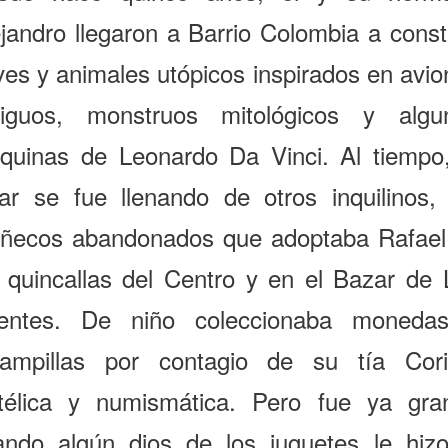
jandro llegaron a Barrio Colombia a const
ves y animales utópicos inspirados en avio
tiguos, monstruos mitológicos y algu
quinas de Leonardo Da Vinci. Al tiempo,
gar se fue llenando de otros inquilinos, 
ñecos abandonados que adoptaba Rafael
s quincallas del Centro y en el Bazar de 
entes. De niño coleccionaba moneda
tampillas por contagio de su tía Cori
latélica y numismática. Pero fue ya gra
ando algún dios de los juguetes le hizo