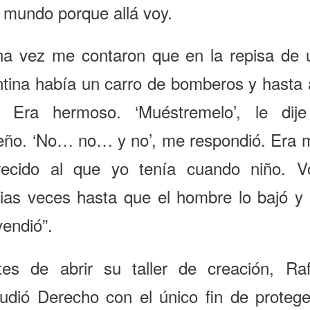
 mundo porque allá voy.
na vez me contaron que en la repisa de 
ntina había un carro de bomberos y hasta a
i. Era hermoso. ‘Muéstremelo’, le dije
eño. ‘No… no… y no’, me respondió. Era 
recido al que yo tenía cuando niño. Vo
rias veces hasta que el hombre lo bajó y
vendió”.
tes de abrir su taller de creación, Raf
tudió Derecho con el único fin de protege