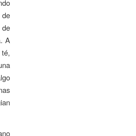
ndo
 de
s de
a. A
té,
una
lgo
nas
ian
ano