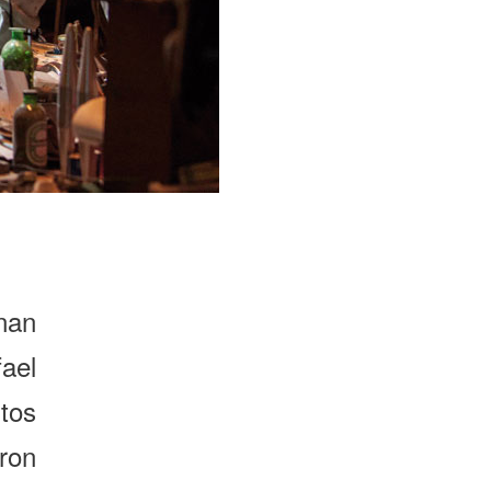
nan
ael
tos
eron