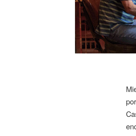
Mi
po
Ca
enc