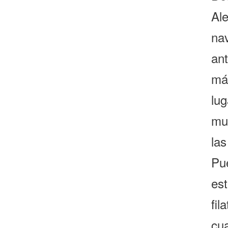
Ale
na
an
má
lu
mu
la
Pu
es
fi
cu