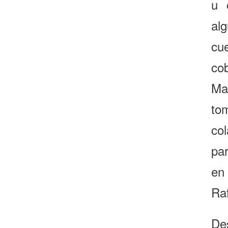
u 
al
cue
cob
Ma
to
co
pa
en
Raf
De