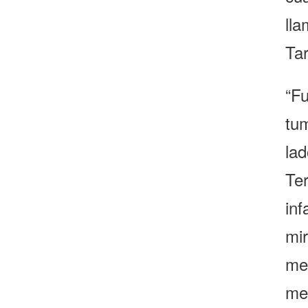
ll
Tar
“F
tu
la
Te
inf
mi
me 
me