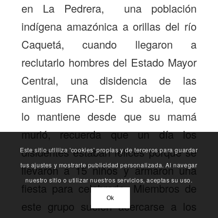
en La Pedrera, una población
indígena amazónica a orillas del río
Caquetá, cuando llegaron a
reclutarlo hombres del Estado Mayor
Central, una disidencia de las
antiguas FARC-EP. Su abuela, que
lo mantiene desde que su mamá
murió, recuerda que un día los
disidentes estaban felices porque se
Este sitio utliliza 'cookies' propias y de terceros para guardar
tus ajustes y mostrarte publicidad personalizada. Al navegar
llevaron a 15 niños y armaron una
nuestro sitio o utilizar nuestros servicios, aceptas su uso.
fiesta para celebrarlo. Miembros de
Ok
este grupo suelen acercarse a los