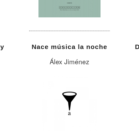
 y
Nace música la noche
D
Álex Jiménez