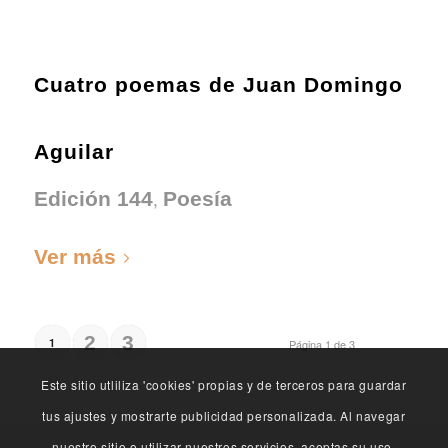
Cuatro poemas de Juan Domingo
Aguilar
,
Edición 144
Poesía
Ver más
2
3
1
Página 1 de 3
Este sitio utliliza 'cookies' propias y de terceros para guardar
tus ajustes y mostrarte publicidad personalizada. Al navegar
nuestro sitio o utilizar nuestros servicios, aceptas su uso.