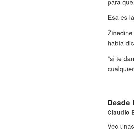
para que
Esa es l
Zinedine 
había dic
“si te da
cualquier
Desde l
Claudio 
Veo unas