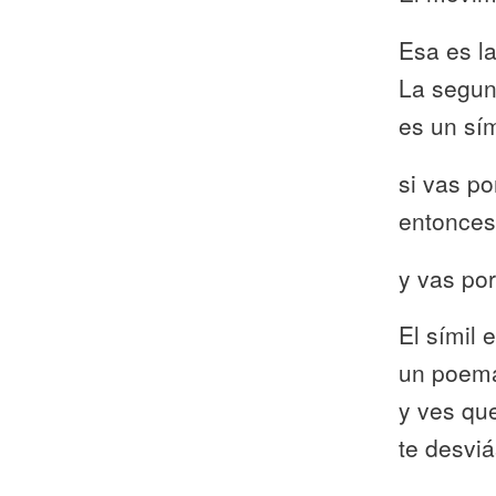
Esa es la
La segun
es un sím
si vas po
entonces
y vas po
El símil 
un poem
y ves qu
te desvi