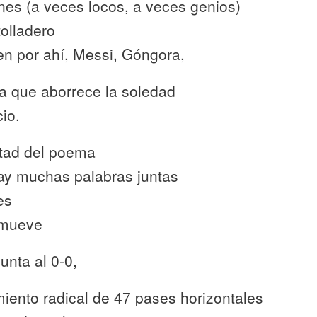
nes (a veces locos, a veces genios)
olladero
en por ahí, Messi, Góngora,
ra que aborrece la soledad
io.
ltad del poema
ay muchas palabras juntas
es
 mueve
unta al 0-0,
miento radical de 47 pases horizontales