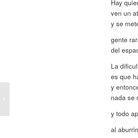
Hay quie
ven un at
y se met
gente ra
del espac
La dificu
es que h
y entonc
nada se
Un teatro llamado San
Siro
y todo ap
al aburri