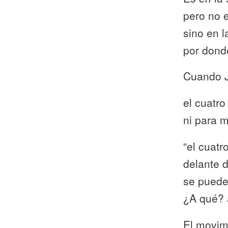
pero no e
sino en l
por dond
Cuando J
el cuatro
ni para m
“el cuatr
delante d
se puede 
¿A qué? 
El movim