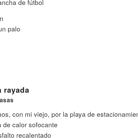
ancha de fútbol
an
un palo
a
 rayada
Casas
s, con mi viejo, por la playa de estacionamie
a de calor sofocante
sfalto recalentado