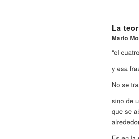
La teo
Mario Mon
“el cuat
y esa fra
No se tra
sino de u
que se a
alrededor
Es
en
la 