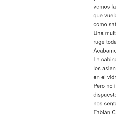
vemos la
que vuela
como sat
Una multi
ruge tod
Acabamos
La cabin
los asie
en el vid
Pero no 
dispuest
nos sent
Fabián C