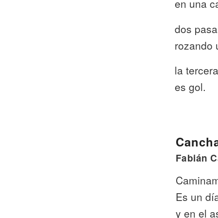
en una c
dos pas
rozando 
la tercer
es gol.
Cancha
Fabián 
Caminamo
Es un dí
y en el a