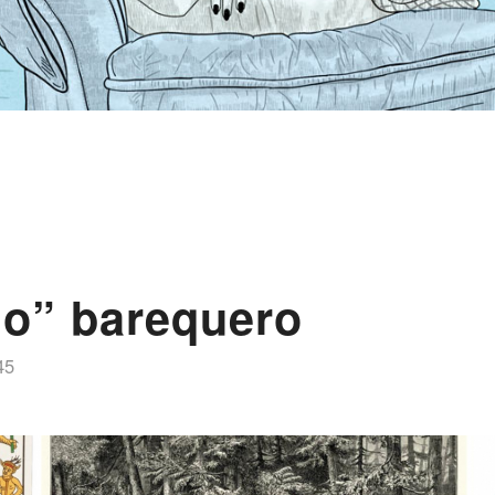
lo” barequero
45