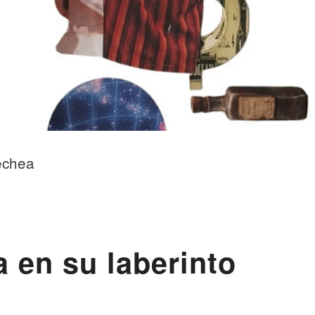
echea
ta en su laberinto