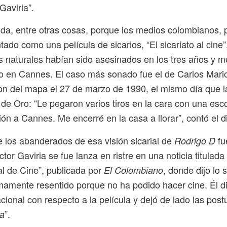
Gaviria”.
ida, entre otras cosas, porque los medios colombianos, pr
tado como una película de sicarios, “El sicariato al cine”,
s naturales habían sido asesinados en los tres años y me
o en Cannes. El caso más sonado fue el de Carlos Mario
on del mapa el 27 de marzo de 1990, el mismo día que la
de Oro: “Le pegaron varios tiros en la cara con una esc
ción a Cannes. Me encerré en la casa a llorar”, contó el di
 los abanderados de esa visión sicarial de
fu
Rodrigo D
ctor Gaviria se fue lanza en ristre en una noticia titulad
al de Cine”, publicada por
, donde dijo lo
El Colombiano
amente resentido porque no ha podido hacer cine. Él difu
acional con respecto a la película y dejó de lado las po
”.
a