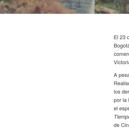
El 23 
Bogotá
comerc
Victor
A pesa
Realis
los de
por la
el esp
Tiemp
de Cin