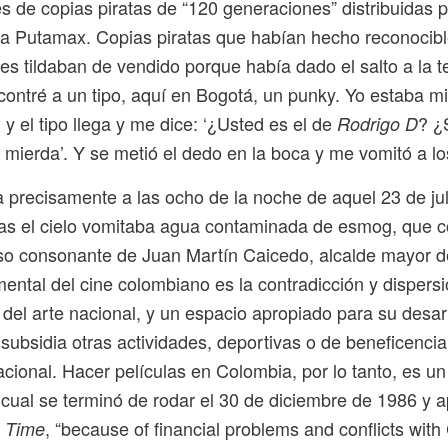
és de copias piratas de “120 generaciones” distribuidas
a Putamax. Copias piratas que habían hecho reconocib
les tildaban de vendido porque había dado el salto a la t
ontré a un tipo, aquí en Bogotá, un punky. Yo estaba mi
 y el tipo llega y me dice: ‘¿Usted es el de
? ¿
Rodrigo D
mierda’. Y se metió el dedo en la boca y me vomitó a los
a precisamente a las ocho de la noche de aquel 23 de jul
as el cielo vomitaba agua contaminada de esmog, que 
so consonante de Juan Martín Caicedo, alcalde mayor d
ental del cine colombiano es la contradicción y dispersi
 del arte nacional, y un espacio apropiado para su desarr
 subsidia otras actividades, deportivas o de beneficenci
acional. Hacer películas en Colombia, por lo tanto, es u
a cual se terminó de rodar el 30 de diciembre de 1986 y
a
, “because of financial problems and conflicts with
Time