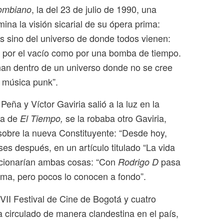
, la del 23 de julio de 1990, una
lombiano
lmina la visión sicarial de su ópera prima:
os sino del universo de donde todos vienen:
 por el vacío como por una bomba de tiempo.
enan dentro de un universo donde no se cree
a música punk”.
eña y Víctor Gaviria salió a la luz en la
 la de
se la robaba otro Gaviria,
El Tiempo,
sobre la nueva Constituyente: “Desde hoy,
es después, en un artículo titulado “La vida
lacionarían ambas cosas: “Con
pasa
Rodrigo D
ema, pero pocos lo conocen a fondo”.
VII Festival de Cine de Bogotá y cuatro
 circulado de manera clandestina en el país,