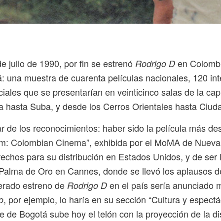
de julio de 1990, por fin se estrenó
en Colombia
Rodrigo D
: una muestra de cuarenta películas nacionales, 120 int
iales que se presentarían en veinticinco salas de la capit
ia hasta Suba, y desde los Cerros Orientales hasta Ciuda
r de los reconocimientos: haber sido la película más d
m: Colombian Cinema”, exhibida por el MoMA de Nueva
rechos para su distribución en Estados Unidos, y de ser
 Palma de Oro en Cannes, donde se llevó los aplausos del p
erado estreno de
en el país sería anunciado
Rodrigo D
, por ejemplo, lo haría en su sección “Cultura y espectác
o
e de Bogotá sube hoy el telón con la proyección de la 