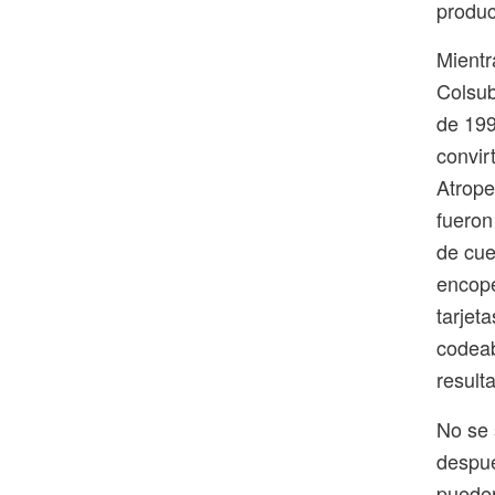
produc
Mientr
Colsub
de 199
convir
Atrope
fueron
de cue
encope
tarjet
codeab
result
No se 
despué
pueden