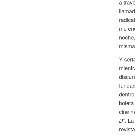
a trav
llamad
radica
me enc
noche,
misma 
Y serí
mientr
discur
fundam
dentro
boleta
cine n
”. L
D
revist