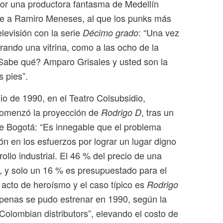
 por una productora fantasma de Medellín
le a Ramiro Meneses, al que los punks más
elevisión con la serie
: “Una vez
Décimo grado
rando una vitrina, como a las ocho de la
Sabe qué? Amparo Grisales y usted son la
 pies”.
io de 1990, en el Teatro Colsubsidio,
comenzó la proyección de
, tras un
Rodrigo D
e Bogotá: “Es innegable que el problema
ón en los esfuerzos por lograr un lugar digno
ollo industrial. El 46 % del precio de una
a, y solo un 16 % es presupuestado para el
n acto de heroísmo y el caso típico es
Rodrigo
 apenas se pudo estrenar en 1990, según la
 Colombian distributors”, elevando el costo de