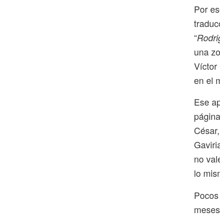
Por es
traduc
“
Rodri
una zo
Víctor
en el 
Ese ap
página
César,
Gaviri
no val
lo mis
Pocos 
meses 