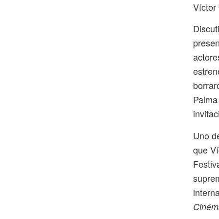
Víctor 
Discut
presen
actore
estren
borrar
Palma 
invita
Uno de
que Ví
Festiv
suprem
intern
Ciném