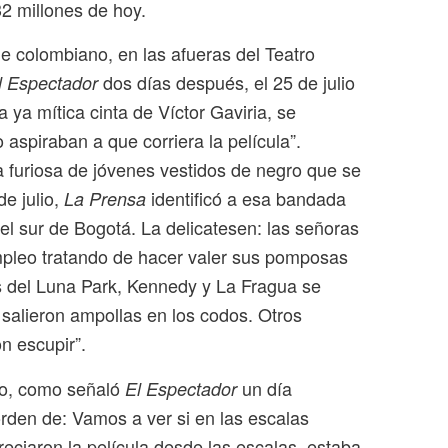
2 millones de hoy.
ne colombiano, en las afueras del Teatro
dos días después, el 25 de julio
l Espectador
la ya mítica cinta de Víctor Gaviria, se
 aspiraban a que corriera la película”.
a furiosa de jóvenes vestidos de negro que se
de julio,
identificó a esa bandada
La Prensa
el sur de Bogotá. La delicatesen: las señoras
empleo tratando de hacer valer sus pomposas
nks del Luna Park, Kennedy y La Fragua se
salieron ampollas en los codos. Otros
on escupir”.
ero, como señaló
un día
El Espectador
orden de: Vamos a ver si en las escalas
reciaron la película desde las escalas, estaba