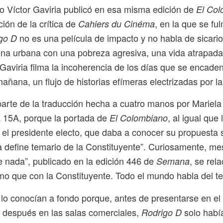
o Víctor Gaviria publicó en esa misma edición de
El Co
ción de la crítica de
, en la que se fu
Cahiers du Cinéma
no es una película de impacto y no habla de sicari
go D
na urbana con una pobreza agresiva, una vida atrapada
 Gaviria filma la incoherencia de los días que se encad
mañana, un flujo de historias efímeras electrizadas por l
arte de la traducción hecha a cuatro manos por Mariela P
 15A, porque la portada de
, al igual que
El Colombiano
 el presidente electo, que daba a conocer su propuesta 
a define temario de la Constituyente”. Curiosamente, mes
e nada”, publicado en la edición 446 de
, se re
Semana
mo que con la Constituyente. Todo el mundo habla del t
lo conocían a fondo porque, antes de presentarse en el 
después en las salas comerciales,
solo había
Rodrigo D