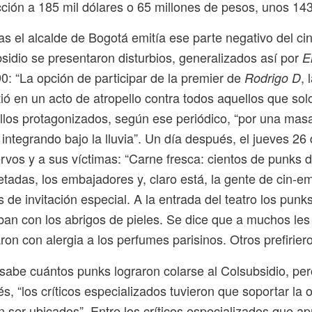
ción a 185 mil dólares o 65 millones de pesos, unos 143
as el alcalde de Bogotá emitía ese parte negativo del ci
sidio se presentaron disturbios, generalizados así por
E
0: “La opción de participar de la premier de
, 
Rodrigo D
tió en un acto de atropello contra todos aquellos que solo
llos protagonizados, según ese periódico, “por una mas
 integrando bajo la lluvia”. Un día después, el jueves 26 
rvos y a sus víctimas: “Carne fresca: cientos de punks d
tadas, los embajadores y, claro está, la gente de cin-
as de invitación especial. A la entrada del teatro los pu
an con los abrigos de pieles. Se dice que a muchos les 
aron con alergia a los perfumes parisinos. Otros prefirier
sabe cuántos punks lograron colarse al Colsubsidio, p
s, “los críticos especializados tuvieron que soportar la 
 ser ubicados”. Entre los críticos especializados que ap