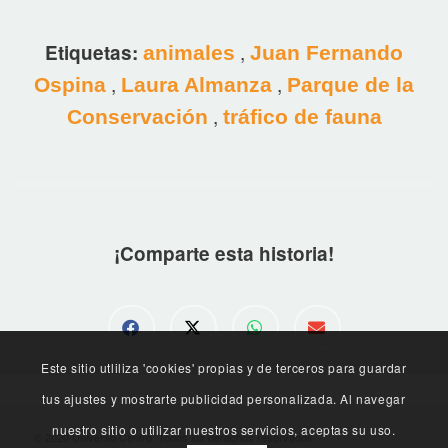
,
Etiquetas:
animales
Juan Fernando
,
,
Ospina
Laura Almanza
Parque de la
,
Conservación
tráfico de fauna
¡Comparte esta historia!
Este sitio utliliza 'cookies' propias y de terceros para guardar
tus ajustes y mostrarte publicidad personalizada. Al navegar
nuestro sitio o utilizar nuestros servicios, aceptas su uso.
© 2020 Universo Centro. Todos los derechos reservados. -