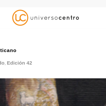
aticano
,
do
Edición 42