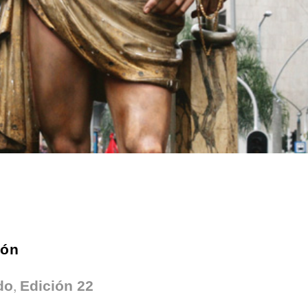
ión
,
do
Edición 22