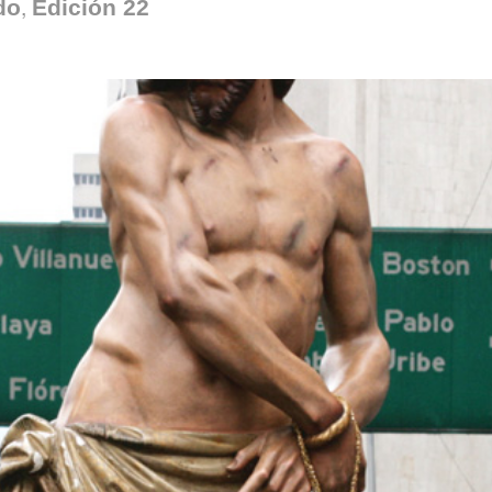
,
do
Edición 22