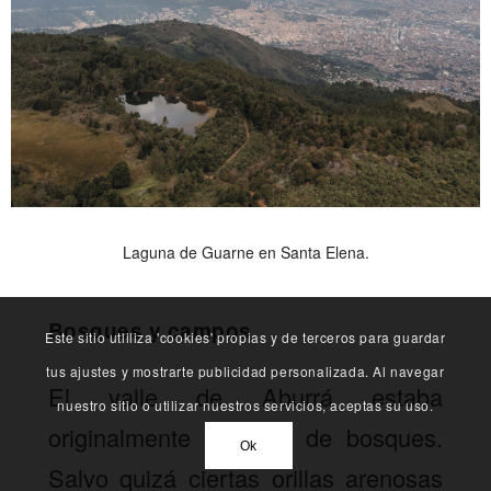
Laguna de Guarne en Santa Elena.
Bosques y campos
Este sitio utliliza 'cookies' propias y de terceros para guardar
tus ajustes y mostrarte publicidad personalizada. Al navegar
El valle de Aburrá estaba
nuestro sitio o utilizar nuestros servicios, aceptas su uso.
originalmente cubierto de bosques.
Ok
Salvo quizá ciertas orillas arenosas