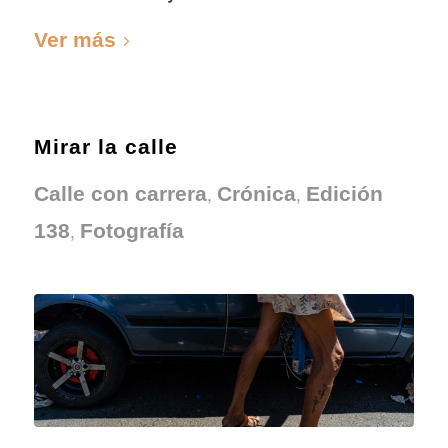
Ver más
Mirar la calle
,
,
Calle con carrera
Crónica
Edición
,
138
Fotografía