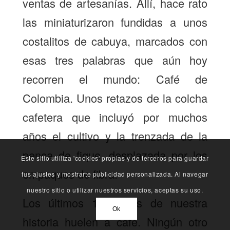
ventas de artesanías. Allí, hace rato
las miniaturizaron fundidas a unos
costalitos de cabuya, marcados con
esas tres palabras que aún hoy
recorren el mundo: Café de
Colombia. Unos retazos de la colcha
cafetera que incluyó por muchos
años el cultivo y la trenzada de la
penca de fique, desplazada por los
Este sitio utliliza 'cookies' propias y de terceros para guardar
empaques de fibra.
tus ajustes y mostrarte publicidad personalizada. Al navegar
nuestro sitio o utilizar nuestros servicios, aceptas su uso.
Los últimos 170 años de nuestra
Ok
historia huelen a café. Ningún otro