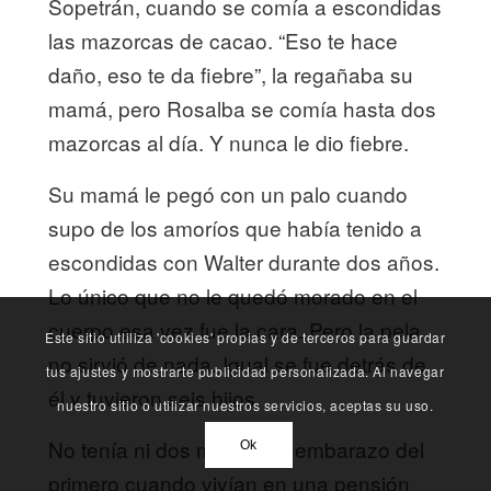
Sopetrán, cuando se comía a escondidas
las mazorcas de cacao. “Eso te hace
daño, eso te da fiebre”, la regañaba su
mamá, pero Rosalba se comía hasta dos
mazorcas al día. Y nunca le dio fiebre.
Su mamá le pegó con un palo cuando
supo de los amoríos que había tenido a
escondidas con Walter durante dos años.
Lo único que no le quedó morado en el
cuerpo esa vez fue la cara. Pero la pela
Este sitio utliliza 'cookies' propias y de terceros para guardar
no sirvió de nada. Igual se fue detrás de
tus ajustes y mostrarte publicidad personalizada. Al navegar
él y tuvieron seis hijos.
nuestro sitio o utilizar nuestros servicios, aceptas su uso.
No tenía ni dos meses de embarazo del
Ok
primero cuando vivían en una pensión