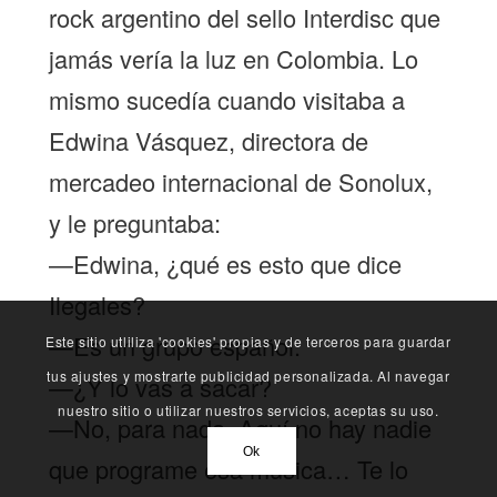
rock argentino del sello Interdisc que
jamás vería la luz en Colombia. Lo
mismo sucedía cuando visitaba a
Edwina Vásquez, directora de
mercadeo internacional de Sonolux,
y le preguntaba:
—Edwina, ¿qué es esto que dice
Ilegales?
—Es un grupo español.
Este sitio utliliza 'cookies' propias y de terceros para guardar
tus ajustes y mostrarte publicidad personalizada. Al navegar
—¿Y lo vas a sacar?
nuestro sitio o utilizar nuestros servicios, aceptas su uso.
—No, para nada. Aquí no hay nadie
Ok
que programe esa música… Te lo