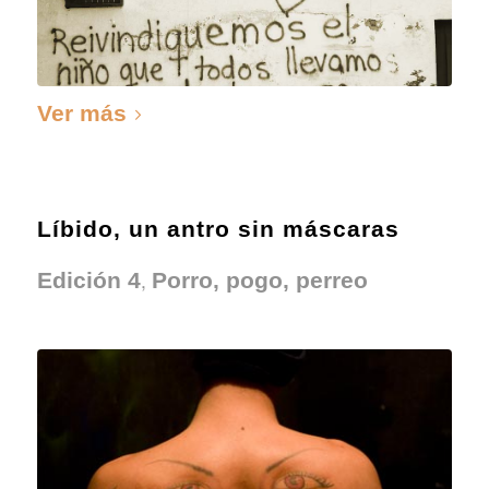
Ver más
Líbido, un antro sin máscaras
,
Edición 4
Porro, pogo, perreo