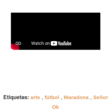
Etiquetas:
,
,
,
arte
fútbol
Maradona
Señor
Ok