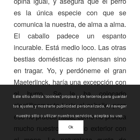
opina igual, y asegura que el perro
es la única especie con que se
comunica la nuestra, de alma a alma.
El caballo padece un espanto
incurable. Está medio loco. Las otras
bestias domésticas no piensan sino
en tragar. Yo, y perdóneme el gran
Maeterlinck, haría una excepción con
el burro. Se le ha colocado
Este sitio utliliza 'cookies' propias y de terceros para guardar
científicamente junto al caballo, pero
tus ajustes y mostrarte publicidad personalizada. Al navegar
eso no prueba nada, como no prueba
nuestro sitio o utilizar nuestros servicios, aceptas su uso.
mucho nuestro parecido exterior con
Ok
el mono. La naturaleza gusta de