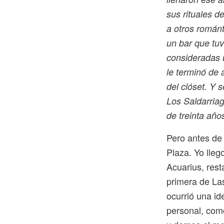
sus rituales d
a otros románt
un bar que tu
consideradas 
le terminó de
del clóset. Y 
Los Saldarriag
de treinta añ
Pero antes de
Plaza. Yo lleg
Acuarius, rest
primera de Las
ocurrió una i
personal, como