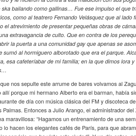
e ska bailando como gallinas… Fue ese impulso el que tr
icos, como al teatrero Fernando Velásquez que al lado 
vo el atrevimiento de presentar pequeñas obras de cáma
una extravagancia de culto. Que en contra de los pereq
 abrir la puerta a una comunidad gay que apenas se asom
se sumó al hormiguero alborotado que era el parque. Al
a, esa cafeteríabar de mi familia; en la que dimos lora y
os…
 que nos sepulte este arrume de bares volvamos al Zagu
o allí porque mi hermano Alberto era el barman, había 
aurante de día con música clásica del FM y discoteca de
 Palmas. Entonces a Julio Arango, el administrador del
dea maravillosa: “Hagamos un entrenamiento de una sem
 lo hacen los elegantes cafés de París, para que abramo