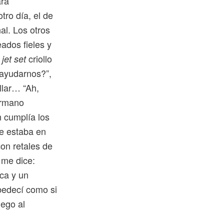
ara
tro día, el de
al. Los otros
ados fieles y
l
criollo
jet set
 ayudarnos?”,
llar… “Ah,
ermano
n cumplía los
ue estaba en
on retales de
 me dice:
ca y un
bedecí como si
lego al