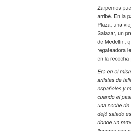
Zarpemos pues
arribé. En la 
Plaza; una vi
Salazar, un pr
de Medellín, q
regateadora le
en la recocha 
Era en el mis
artistas de ta
españoles y m
cuando el past
una noche de 
dejó salado es
donde un remo
llenaron ese a