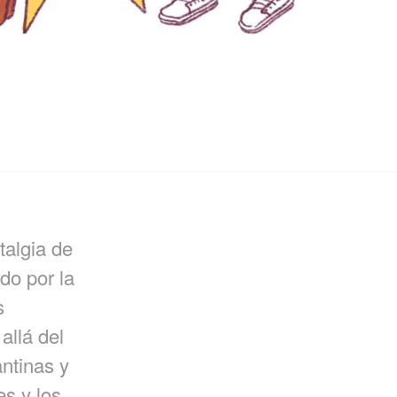
talgia de
ido por la
s
allá del
ntinas y
s y los