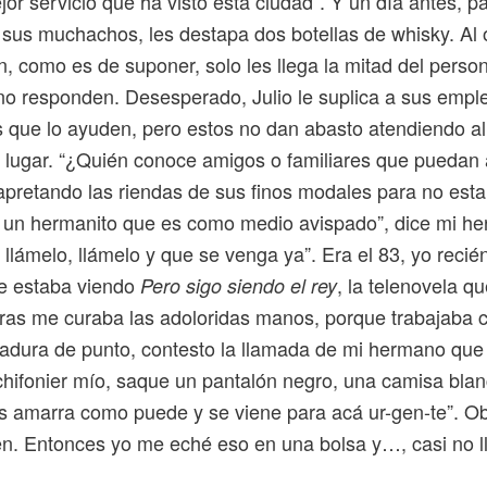
or servicio que ha visto esta ciudad”. Y un día antes, p
 sus muchachos, les destapa dos botellas de whisky. Al o
n, como es de suponer, solo les llega la mitad del person
no responden. Desesperado, Julio le suplica a sus emple
que lo ayuden, pero estos no dan abasto atendiendo a
el lugar. “¿Quién conoce amigos o familiares que puedan
apretando las riendas de sus finos modales para no esta
 un hermanito que es como medio avispado”, dice mi h
 llámelo, llámelo y que se venga ya”. Era el 83, yo recié
e estaba viendo
, la telenovela q
Pero sigo siendo el rey
tras me curaba las adoloridas manos, porque trabajaba c
dadura de punto, contesto la llamada de mi hermano que
chifonier mío, saque un pantalón negro, una camisa blan
los amarra como puede y se viene para acá ur-gen-te”. O
en. Entonces yo me eché eso en una bolsa y…, casi no l