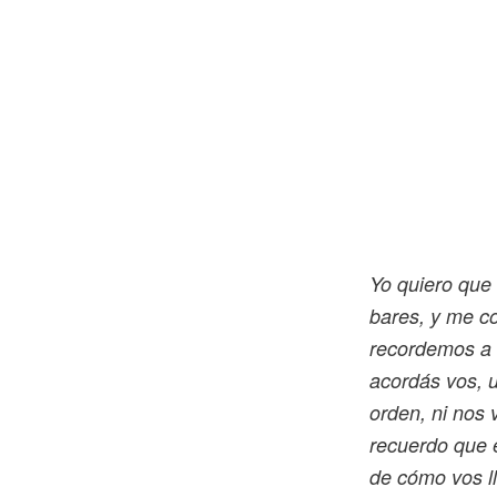
Yo quiero que
bares, y me co
recordemos a e
acordás vos, u
orden, ni nos
recuerdo que 
de cómo vos l