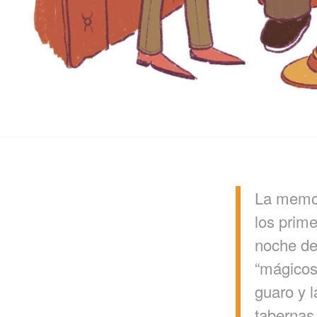
La memor
los prime
noche de
“mágicos”
guaro y 
tabernas