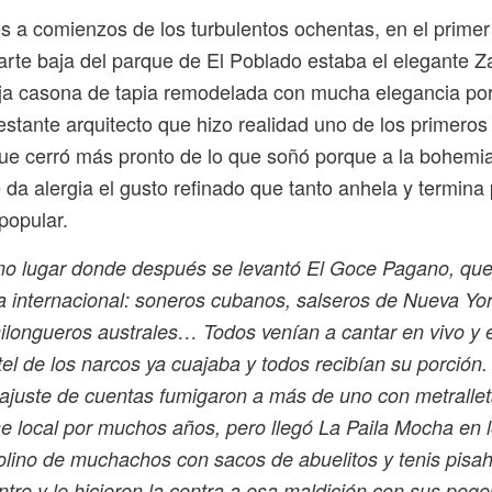
 a comienzos de los turbulentos ochentas, en el primer
parte baja del parque de El Poblado estaba el elegante 
eja casona de tapia remodelada con mucha elegancia po
estante arquitecto que hizo realidad uno de los primero
ue cerró más pronto de lo que soñó porque a la bohemia 
 da alergia el gusto refinado que tanto anhela y termina
popular.
mo lugar donde después se levantó El Goce Pagano, qu
lla internacional: soneros cubanos, salseros de Nueva Yor
ilongueros australes… Todos venían a cantar en vivo y e
el de los narcos ya cuajaba y todos recibían su porción
ajuste de cuentas fumigaron a más de uno con metralle
e local por muchos años, pero llegó La Paila Mocha en 
lino de muchachos con sacos de abuelitos y tenis pisa
ntro y le hicieron la contra a esa maldición con sus pog