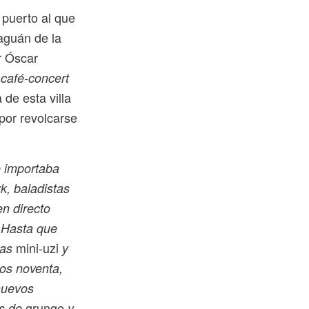
 puerto al que
Zaguán de la
r Óscar
s
café-concert
de esta villa
 por revolcarse
e importaba
k, baladistas
n directo
. Hasta que
mini-uzi
tas
y
los noventa,
huevos
grunge
os de
y