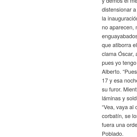
y demos el mej
distensionar a
la inauguració
no aparecen, 
enguayabados 
que atiborra 
clama Óscar, 
pues yo tengo
Alberto. “Pues
17 y esa noch
su furor. Mien
láminas y sol
“Vea, vaya al 
corbatín, se 
fuera una ord
Poblado.