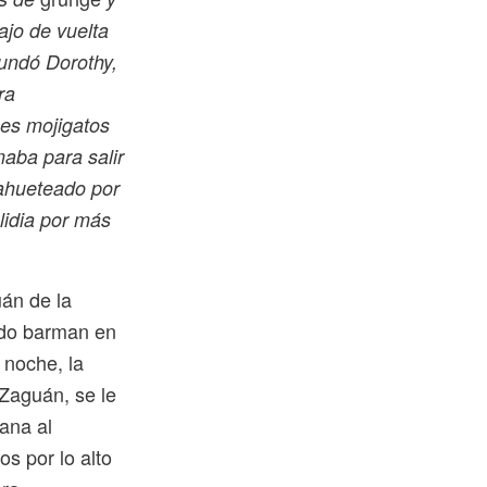
ajo de vuelta
fundó Dorothy,
ra
ues mojigatos
aba para salir
cahueteado por
 lidia por más
án de la
sido barman en
 noche, la
 Zaguán, se le
ana al
s por lo alto