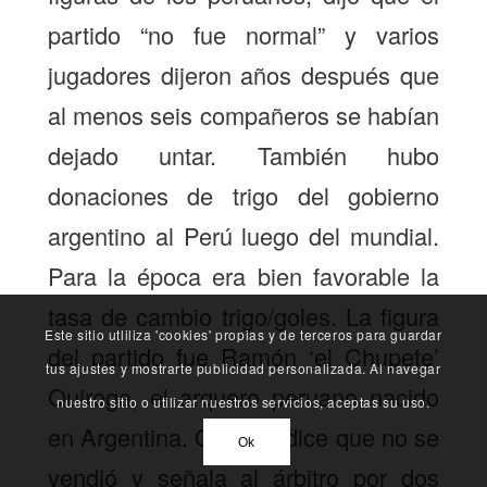
partido “no fue normal” y varios
jugadores dijeron años después que
al menos seis compañeros se habían
dejado untar. También hubo
donaciones de trigo del gobierno
argentino al Perú luego del mundial.
Para la época era bien favorable la
tasa de cambio trigo/goles. La figura
Este sitio utliliza 'cookies' propias y de terceros para guardar
del partido fue Ramón ‘el Chupete’
tus ajustes y mostrarte publicidad personalizada. Al navegar
Quiroga, el arquero peruano nacido
nuestro sitio o utilizar nuestros servicios, aceptas su uso.
en Argentina. Quiroga dice que no se
Ok
vendió y señala al árbitro por dos