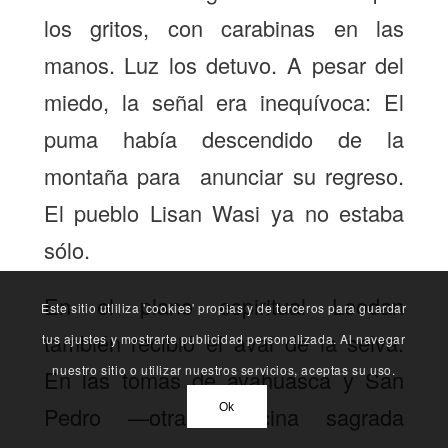
los gritos, con carabinas en las
manos. Luz los detuvo. A pesar del
miedo, la señal era inequívoca: El
puma había descendido de la
montaña para anunciar su regreso.
El pueblo Lisan Wasi ya no estaba
sólo.
En el plano espiritual Leodan
Este sitio utliliza 'cookies' propias y de terceros para guardar
también recibió el aval de la selva.
tus ajustes y mostrarte publicidad personalizada. Al navegar
nuestro sitio o utilizar nuestros servicios, aceptas su uso.
En las tomas de ayahuasca y San
Ok
Pedro
otra medicina sagrada
—