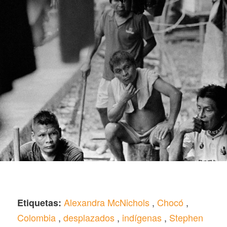
Alexandra McNichols
,
Chocó
,
Etiquetas:
Colombia
,
desplazados
,
indígenas
,
Stephen