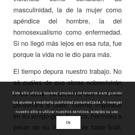
masculinidad, la de la mujer como
apéndice del hombre, la del
homosexualismo como enfermedad.
Si no llegó más lejos en esa ruta, fue
porque la vida no le dio para más.
El tiempo depura nuestro trabajo. No
sé cuáles de sus obras sobrevivirán
a los años. Yo quisiera que el olvido
Este sitio utliliza 'cookies' propias y de terceros para guardar
tus ajustes y mostrarte publicidad personalizada. Al navegar
perdonara a
Gato
, cuento inspirado
nuestro sitio o utilizar nuestros servicios, aceptas su uso.
en su amigo-gato Bazuco, hermoso a
Ok
pesar de su injustificable frase final;