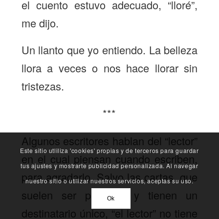
el cuento estuvo adecuado, “lloré”,
me dijo.
Un llanto que yo entiendo. La belleza
llora a veces o nos hace llorar sin
tristezas.
***
Algunos escritores hablan del “lector”
Este sitio utliliza 'cookies' propias y de terceros para guardar
en el cual piensan cuando escriben,
tus ajustes y mostrarte publicidad personalizada. Al navegar
para agradarlo. Salvo las cartas, que
nuestro sitio o utilizar nuestros servicios, aceptas su uso.
suelen ser privadas y tienen un
Ok
destinatario único, “el lector” no tiene