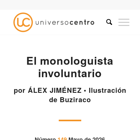
El monologuista
involuntario
por ÁLEX JIMÉNEZ • Ilustración
de Buziraco
Número
149
Mayo de 2026