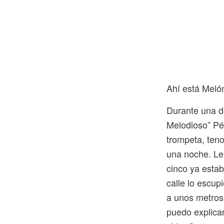
A
hí está Meló
Durante una de
Melodioso” Pér
trompeta, ten
una noche. Le a
cinco ya esta
calle lo escup
a unos metros,
puedo explica