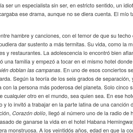
 ser un especialista sin ser, en estricto sentido, un idio
cargaba ese drama, aunque no se diera cuenta. El mío t
.
ntre hambre y canciones, con el temor de que su techo 
udiera dar sustento a más termitas. Su vida, como la mí
res y restaurantes. La adolescencia lo encontró bien afi
ó una familia y empezó a tocar en el mismo hotel don
. En uno de esos conciertos se
uién doblan las campanas
arda. Según la teoría de los seis grados de separación, 
 con la persona más poderosa del planeta. Solo cinco
 cualquier otro en el mundo, sea quien sea. En ese hot
io y lo invitó a trabajar en la parte latina de una canción
ción,
, llegó al número uno de la radio de 
Corazón dolío
asado de ganarse la vida en el hotel Habana Hemingway
ra monstruosa. A los veintidós años, edad en que la co