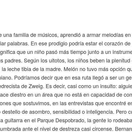
e una familia de músicos, aprendió a armar melodías en 
ar palabras. En ese prodigio podría estar el corazón de
gnifica que un niño pasó más tiempo junto a un instrum
us padres. Según los uitotos, los niños beben la plenitud
 la leche tibia de la madre. Melón no tuvo más opción 
 piano. Podríamos decir que en esa ruta llegó a ser un gen
drecista de Zweig. Es decir, casi como un insulto: algui
 hace diestro en un área que no está en capacidad de c
ones que sostuvimos, en las entrevistas que encontré en
o destello de asombro, sensibilidad o inteligencia. Pero 
a guitarra en el Parque Despobrado, la gente lo rodeaba
lumbrada ante el nivel de destreza casi circense. Berna