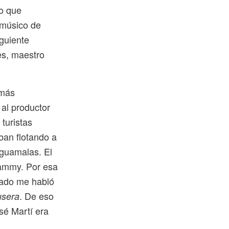
o que
 músico de
guiente
es, maestro
 más
 al productor
turistas
ban flotando a
aguamalas. El
rammy. Por esa
rado me habló
. De eso
usera
sé Martí era