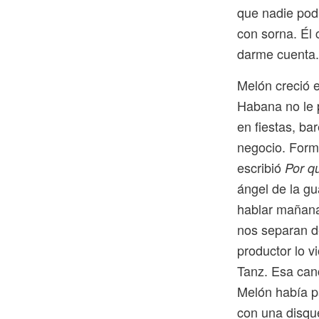
que nadie podía
con sorna. Él 
darme cuenta
Melón creció e
Habana no le p
en fiestas, ba
negocio. Form
escribió
Por q
ángel de la gu
hablar mañana
nos separan de
productor lo v
Tanz. Esa can
Melón había p
con una disque