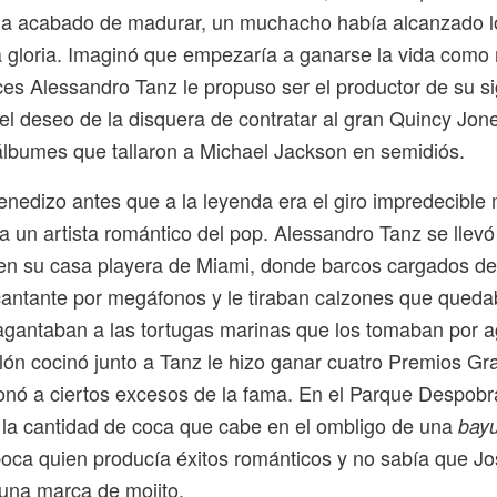
 ha acabado de madurar, un muchacho había alcanzado l
a gloria. Imaginó que empezaría a ganarse la vida como
es Alessandro Tanz le propuso ser el productor de su si
el deseo de la disquera de contratar al gran Quincy Jon
 álbumes que tallaron a Michael Jackson en semidiós.
venedizo antes que a la leyenda era el giro impredecible
a un artista romántico del pop. Alessandro Tanz se llevó
 en su casa playera de Miami, donde barcos cargados de 
cantante por megáfonos y le tiraban calzones que queda
ragantaban a las tortugas marinas que los tomaban por 
ón cocinó junto a Tanz le hizo ganar cuatro Premios G
ionó a ciertos excesos de la fama. En el Parque Despob
 la cantidad de coca que cabe en el ombligo de una
bay
boca quien producía éxitos románticos y no sabía que Jo
una marca de mojito.