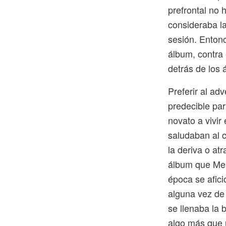
prefrontal no
consideraba l
sesión. Entonc
álbum, contra 
detrás de los
Preferir al ad
predecible par
novato a vivir
saludaban al 
la deriva o at
álbum que Mel
época se afic
alguna vez de
se llenaba la 
algo más que 