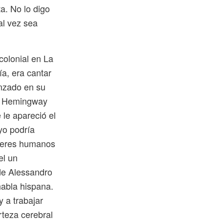
ta. No lo digo
al vez sea
colonial en La
a, era cantar
anzado en su
de Hemingway
 le apareció el
yo podría
 seres humanos
el un
 de Alessandro
habla hispana.
 a trabajar
rteza cerebral