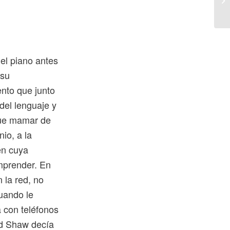
el piano antes
 su
ento que junto
 del lenguaje y
que mamar de
io, a la
en cuya
omprender. En
 la red, no
cuando le
 con teléfonos
rd Shaw decía