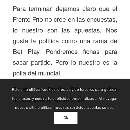
Para terminar, dejamos claro que el
Frente Frío no cree en las encuestas,
lo nuestro son las apuestas. Nos
gusta la política como una rama de
Bet Play. Pondremos fichas para
sacar partido. Pero lo nuestro es la
polla del mundial.
P. d.: el Frente Frío no recibe
Este sitio utliliza 'cookies' propias y de terceros para guardar
donaciones ni adhesiones.
tus ajustes y mostrarte publicidad personalizada. Al navegar
nuestro sitio o utilizar nuestros servicios, aceptas su uso.
Ok