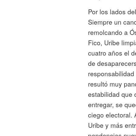
Por los lados de
Siempre un cand
remolcando a Ós
Fico, Uribe lim
cuatro años el d
de desaparecers
responsabilidad 
resultó muy pand
estabilidad que 
entregar, se que
ciego electoral.
Uribe y más entr
pendencias nueva