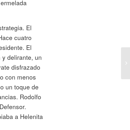
 mermelada
trategia. El
Hace cuatro
esidente. El
 y delirante, un
yate disfrazado
lfo con menos
so un toque de
ancias. Rodolfo
 Defensor.
iaba a Helenita