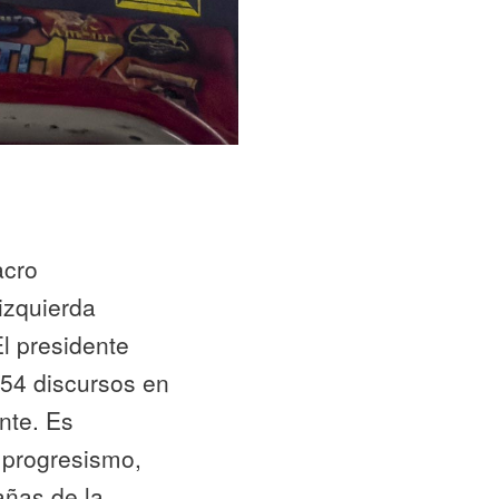
acro
 izquierda
El presidente
154 discursos en
nte. Es
l progresismo,
añas de la