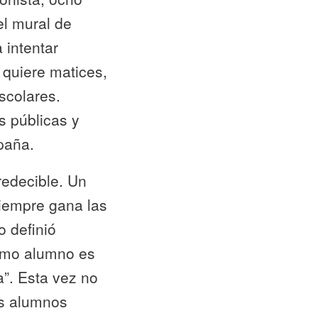
el mural de
 intentar
 quiere matices,
scolares.
s públicas y
mpaña.
redecible. Un
iempre gana las
o definió
como alumno es
”. Esta vez no
los alumnos