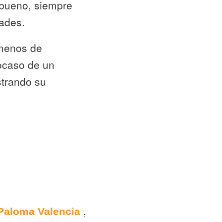
 bueno, siempre
ades.
 menos de
ocaso de un
strando su
,
Paloma Valencia