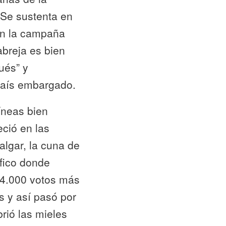
. Se sustenta en
En la campaña
abreja es bien
ués” y
país embargado.
íneas bien
eció en las
algar, la cuna de
ífico donde
34.000 votos más
s y así pasó por
brió las mieles