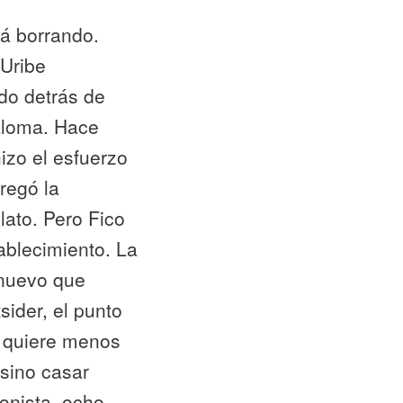
tá borrando.
 Uribe
do detrás de
aloma. Hace
izo el esfuerzo
regó la
lato. Pero Fico
ablecimiento. La
 nuevo que
sider
, el punto
a quiere menos
 sino casar
gonista, ocho