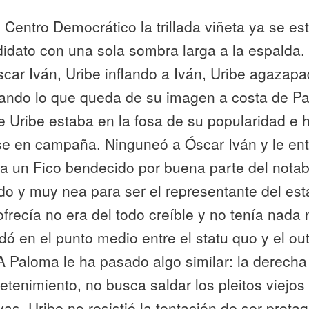
l Centro Democrático la trillada viñeta ya se es
idato con una sola sombra larga a la espalda.
car Iván, Uribe inflando a Iván, Uribe agazapa
piando lo que queda de su imagen a costa de P
e Uribe estaba en la fosa de su popularidad e h
e en campaña. Ninguneó a Óscar Iván y le ent
a un Fico bendecido por buena parte del notab
o y muy nea para ser el representante del est
ofrecía no era del todo creíble y no tenía nada
dó en el punto medio entre el statu quo y el
out
 A Paloma le ha pasado algo similar: la derech
etenimiento, no busca saldar los pleitos viejos
s. Uribe no resistió la tentación de ser prota