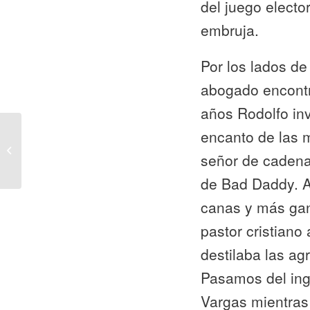
del juego electo
embruja.
Por los lados de 
abogado encontr
años Rodolfo inv
encanto de las m
Curso para aspirantes
señor de cadena 
a Jefe Supremo
de Bad Daddy. A
canas y más ga
pastor cristiano
destilaba las ag
Pasamos del ing
Vargas mientras 