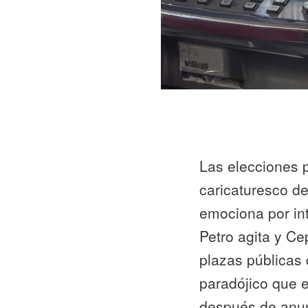
Las elecciones p
caricaturesco de
emociona por int
Petro agita y Ce
plazas públicas 
paradójico que e
después de anun