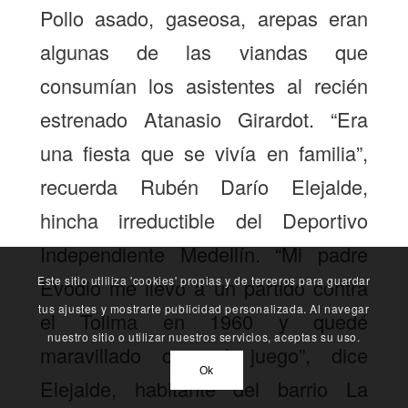
Pollo asado, gaseosa, arepas eran
algunas de las viandas que
consumían los asistentes al recién
estrenado Atanasio Girardot. “Era
una fiesta que se vivía en familia”,
recuerda Rubén Darío Elejalde,
hincha irreductible del Deportivo
Independiente Medellín. “Mi padre
Este sitio utliliza 'cookies' propias y de terceros para guardar
Evodio me llevó a un partido contra
tus ajustes y mostrarte publicidad personalizada. Al navegar
el Tolima en 1960 y quedé
nuestro sitio o utilizar nuestros servicios, aceptas su uso.
maravillado con el juego”, dice
Ok
Elejalde, habitante del barrio La