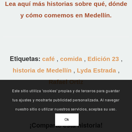
Lea aquí más historias sobre qué, dónde
y cómo comemos en Medellín.
Etiquetas:
,
,
,
café
comida
Edición 23
,
,
historia de Medellín
Lyda Estrada
Rafael Ortiz
Este sitio utliliza 'cookies' propias y de terceros para guardar
tus ajustes y mostrarte publicidad personalizada. Al navegar
nuestro sitio o utilizar nuestros servicios, aceptas su uso.
Ok
¡Comparte esta historia!