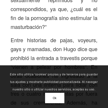
correspondidos, ya que, ¿cuál es el
fin de la pornografía sino estimular la
masturbación?”
Entre historias de pajas, voyeurs,
gays y mamadas, don Hugo dice que
prohibió la entrada a travestis porque
“vienen a pelear por hombres”. En
otras ocasiones ha ingresado a la
Este sitio utliliza 'cookies' propias y de terceros para guardar
tus ajustes y mostrarte publicidad personalizada. Al navegar
sala con una linterna para lidiar con
nuestro sitio o utilizar nuestros servicios, aceptas su uso.
tres o cuatro herramientas por fuera
Ok
de sus cremalleras. Además, ha