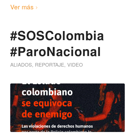
Ver más
#SOSColombia
#ParoNacional
ALIADOS
,
REPORTAJE
,
VIDEO