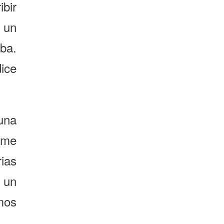
ibir
 un
ba.
dice
 una
 me
ias
 un
imos