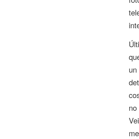
te
int
Úl
qu
un
de
co
no
Ve
me 