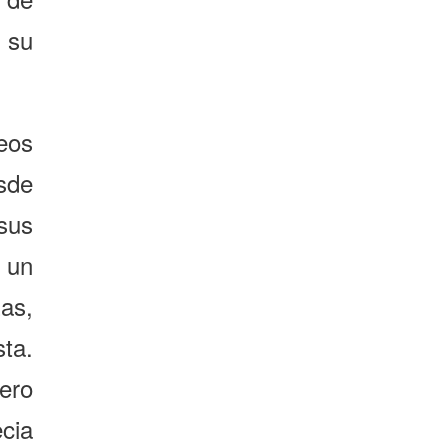
 su
eos
sde
sus
 un
as,
ta.
ero
ecia