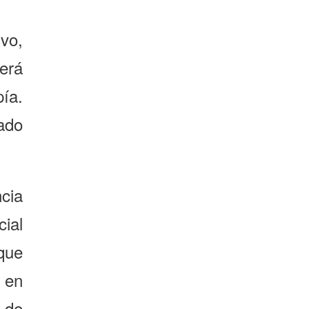
vo,
erá
ía.
ado
ncia
ial
que
 en
 de