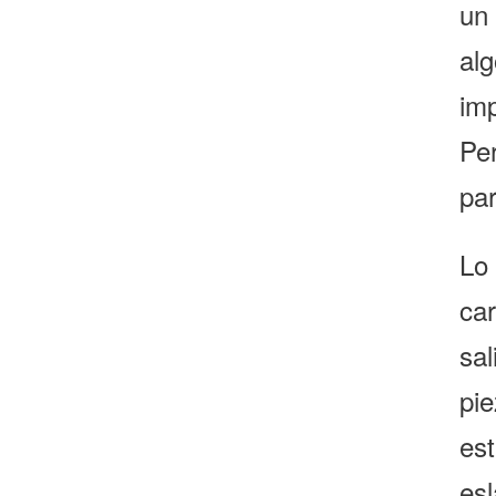
un 
al
im
Per
par
Lo 
ca
sa
pi
est
esl