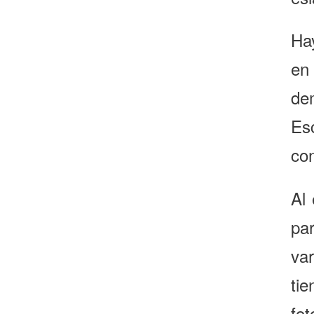
Ha
en
de
Es
con
Al 
pa
va
ti
fo