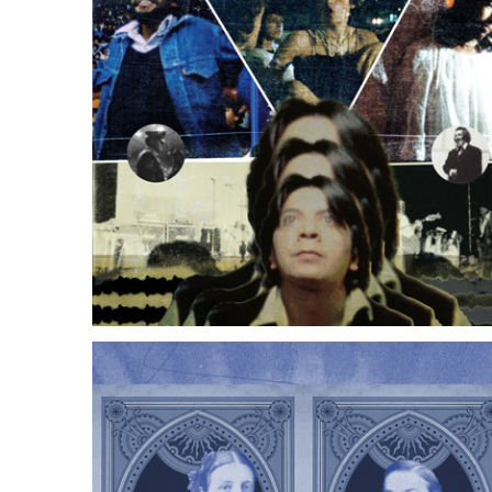
Rojas, verdes y amarillas
Oscar Iván Montoya Loaiza
21 marzo, 2026
Yo no nací sino para amar