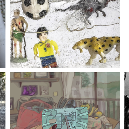
Editorial 148: El Frente Frío
Editorial 148
17 marzo, 2026
Entre las regiones invisibles
Sandra Boreal
17 marzo, 2026