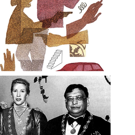
El asalto
Juan Vásquez
16 marzo, 2026
Jaime Torres Holguín: la vida de un
impostor genial
Marcos Fabián Herrera
23 marzo, 2026