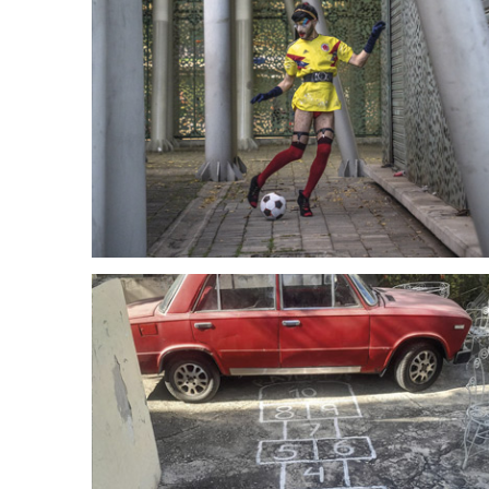
Con los tacos arriba
Con los tacos arriba
por FEDERICO MONTOYA URIBE • Fotografías…
6 marzo, 2026
En mi lugar
Álvaro Castillo
21 marzo, 2026