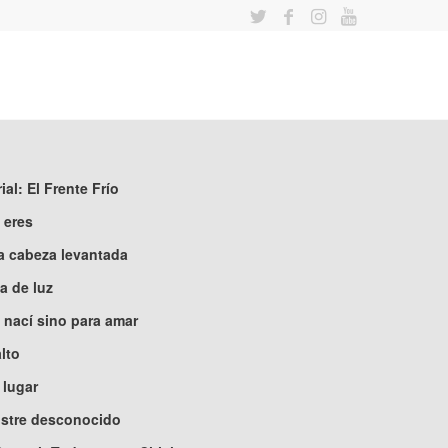
ial: El Frente Frío
 eres
a cabeza levantada
a de luz
 nací sino para amar
alto
 lugar
ustre desconocido