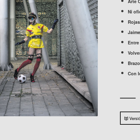
Arte 
Ni ofi
Rojas
Jaime
Entre
Volver
Brazo
Con l
Versi