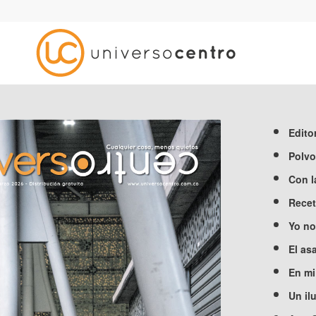
Editor
Polvo
Con l
Recet
Yo no
El as
En mi
Un il