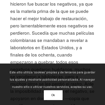
hicieron fue buscar los negativos, ya que
es la materia prima de la que se puede
hacer el mejor trabajo de restauración,
pero lamentablemente esos negativos se
perdieron. Sucedía que muchas películas
colombianas se mandaban a revelar a
laboratorios en Estados Unidos, y a
finales de los ochenta, cuando
empezaron a quebrar, todos esos
negativos quedaron huérfanos, muchos
Este sitio utliliza 'cookies' propias y de terceros para guardar
se vendieron a bibliotecas, pero a
tus ajustes y mostrarte publicidad personalizada. Al navegar
muchos otros se les perdió el rastro. Ante
nuestro sitio o utilizar nuestros servicios, aceptas su uso.
la imposibilidad de dar con el negativo, se
Ok
apoyaron en dos positivos —copia que