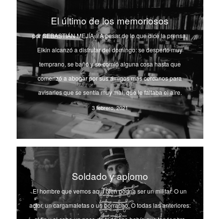
El último de los memoriosos
por SEBASTIÁN MEJÍA // A pesar de lo que dice la prensa,
Elkin alcanzó a disfrutar del domingo: se despertó muy
temprano, se bañó y se comió alguna cosa hasta que
comenzó a abogar por sus amigos más cercanos para
avisarles que se sentía muy mal, que le faltaba el aire.
3 febrero, 2021
Soldado y aplomo
El hombre que vemos aquí bien podría ser un militar. O un
actor, un cargamaletas o un borracho. O todas las anteriores: