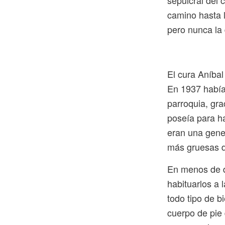
sepulcral del 
camino hasta l
pero nunca la 
El cura Aníba
En 1937 había
parroquia, gra
poseía para h
eran una gener
más gruesas de
En menos de d
habituarlos a 
todo tipo de b
cuerpo de pie 