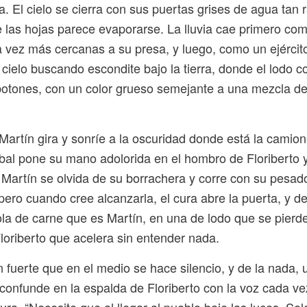
. El cielo se cierra con sus puertas grises de agua tan 
e las hojas parece evaporarse. La lluvia cae primero co
 vez más cercanas a su presa, y luego, como un ejércit
cielo buscando escondite bajo la tierra, donde el lodo 
otones, con un color grueso semejante a una mezcla de
artín gira y sonríe a la oscuridad donde está la camio
íbal pone su mano adolorida en el hombro de Floriberto 
Martín se olvida de su borrachera y corre con su pesad
pero cuando cree alcanzarla, el cura abre la puerta, y d
ola de carne que es Martín, en una de lodo que se pierde
Floriberto que acelera sin entender nada.
an fuerte que en el medio se hace silencio, y de la nada, u
 confunde en la espalda de Floriberto con la voz cada v