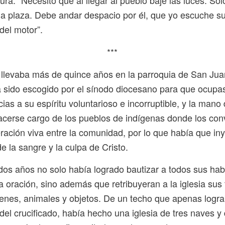
cura. “Necesito que al llegar al pueblo baje las luces. So
a plaza. Debe andar despacio por él, que yo escuche su
del motor”.
***
l llevaba más de quince años en la parroquia de San Ju
 sido escogido por el sínodo diocesano para que ocupa
cias a su espíritu voluntarioso e incorruptible, y la mano
acerse cargo de los pueblos de indígenas donde los co
ación viva entre la comunidad, por lo que había que iny
 la sangre y la culpa de Cristo.
os años no solo había logrado bautizar a todos sus hab
la oración, sino además que retribuyeran a la iglesia sus
ienes, animales y objetos. De un techo que apenas logra
del crucificado, había hecho una iglesia de tres naves y