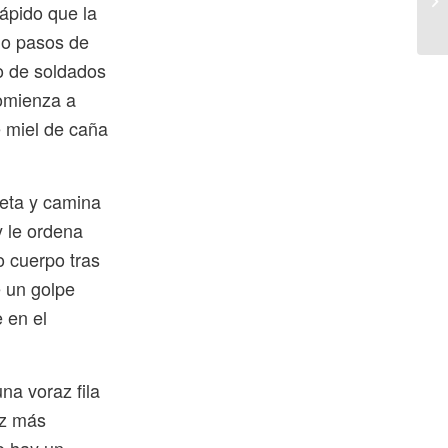
rápido que la
mo pasos de
o de soldados
comienza a
 miel de caña
neta y camina
y le ordena
o cuerpo tras
e un golpe
 en el
na voraz fila
ez más