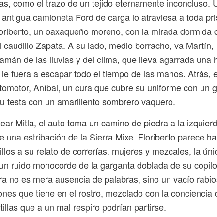
as, como el trazo de un tejido eternamente inconcluso. 
 antigua camioneta Ford de carga lo atraviesa a toda pr
oriberto, un oaxaqueño moreno, con la mirada dormida 
el caudillo Zapata. A su lado, medio borracho, va Martín,
amán de las lluvias y del clima, que lleva agarrada una
le fuera a escapar todo el tiempo de las manos. Atrás, e
tomotor, Aníbal, un cura que cubre su uniforme con un 
su testa con un amarillento sombrero vaquero.
ar Mitla, el auto toma un camino de piedra a la izquier
 una estribación de la Sierra Mixe. Floriberto parece ha
llos a su relato de correrías, mujeres y mezcales, la ún
un ruido monocorde de la garganta doblada de su copilot
ura no es mera ausencia de palabras, sino un vacío rabi
ones que tiene en el rostro, mezclado con la conciencia 
tillas que a un mal respiro podrían partirse.