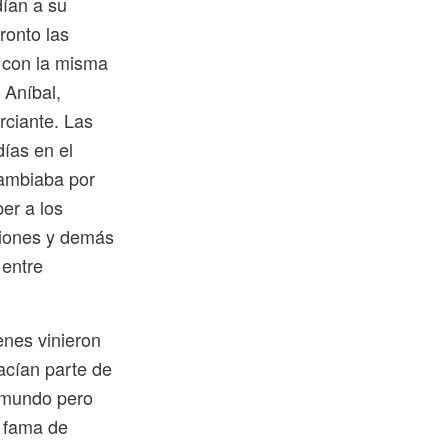
dían a su
ronto las
 con la misma
 Aníbal,
rciante. Las
ías en el
cambiaba por
ber a los
niones y demás
 entre
genes vinieron
acían parte de
l mundo pero
a fama de