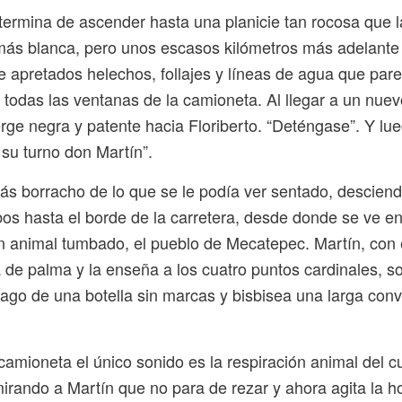
termina de ascender hasta una planicie tan rocosa que l
más blanca, pero unos escasos kilómetros más adelante
e apretados helechos, follajes y líneas de agua que par
todas las ventanas de la camioneta. Al llegar a un nuevo
ge negra y patente hacia Floriberto. “Deténgase”. Y lue
 su turno don Martín”.
ás borracho de lo que se le podía ver sentado, desciend
os hasta el borde de la carretera, desde donde se ve e
n animal tumbado, el pueblo de Mecatepec. Martín, con 
a de palma y la enseña a los cuatro puntos cardinales, s
rago de una botella sin marcas y bisbisea una larga con
camioneta el único sonido es la respiración animal del cu
irando a Martín que no para de rezar y ahora agita la h