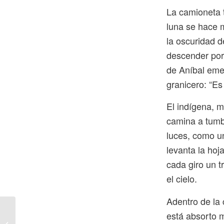
La camioneta 
luna se hace 
la oscuridad d
descender por 
de Aníbal emer
granicero: “Es
El indígena, m
camina a tumb
luces, como u
levanta la hoj
cada giro un t
el cielo.
Adentro de la 
está absorto m
Arte central Universo