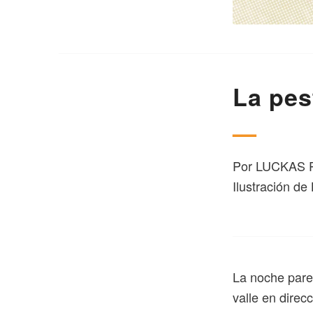
La pes
—
Por
LUCKAS 
Ilustración d
L
a noche parec
valle en direc