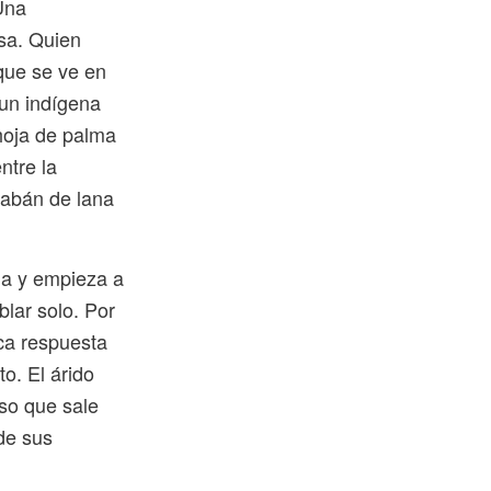
Una
isa. Quien
que se ve en
 un indígena
 hoja de palma
ntre la
gabán de lana
da y empieza a
blar solo. Por
ica respuesta
o. El árido
oso que sale
de sus