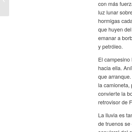
con más fuerza
Centro 120
luz lunar sobr
hormigas cada
que huyen del 
emanar a borb
y petróleo.
El campesino M
hacia ella. An
que arranque. 
la camioneta, 
convierte la b
retrovisor de 
La lluvia es t
de truenos se