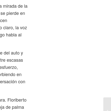
a mirada de la
 se pierde en
ecen
 claro, la voz
go habla al
e del auto y
ntre escasas
esfuerzo,
orbiendo en
versación con
ra. Floriberto
oja de palma