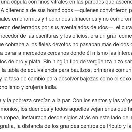
una cúpula con finos vitrales en las paredes que ascen
 A diferencia de sus homólogos —quienes convirtieron p
iales en enormes y hediondos almacenes y no corrieron
ueron desterrados por sus aventajados deudos—, el cura
cedor de las escrituras y los oficios, era un gran come
e cobraba a los fieles devotos no pasaban más de dos d
an a parar a mercados cercanos donde él mismo las inter
ulos de oro y plata. Sin ningún tipo de vergüenza hizo sa
a la tabla de equivalencia para bautizos, primeras comu
y la tasa de cambio para absolver bajezas como el sexo
oholismo y brujería india.
ia y la pobreza crecían a la par. Con los santos y las vír
emonios, los duendes y todos aquellos vejámenes que h
 europea, instaurada desde siglos atrás en este lado de
grafía, la distancia de los grandes centros de tributo y l