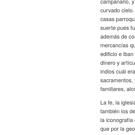
campanario, y 
curvado cielo.
casas parroqu
suerte pues f
además de cono
mercancías qu
edificio e ib
dinero y artíc
indios cuál er
sacramentos, 
familiares, alc
La fe, la igles
también los d
la iconografía
que por la geo