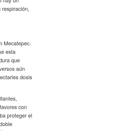
lo hay un
 respiración,
an Mecatepec.
se esta
 dura que
nversos aún
ectarles dosis
itantes,
 favores con
ba proteger el
 doble