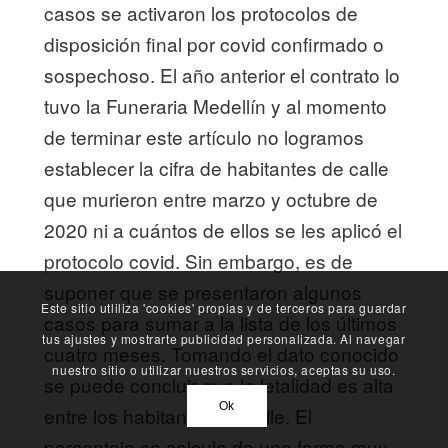
casos se activaron los protocolos de
disposición final por covid confirmado o
sospechoso. El año anterior el contrato lo
tuvo la Funeraria Medellín y al momento
de terminar este artículo no logramos
establecer la cifra de habitantes de calle
que murieron entre marzo y octubre de
2020 ni a cuántos de ellos se les aplicó el
protocolo covid. Sin embargo, es de
suponer que se presentaron algunos
Este sitio utliliza 'cookies' propias y de terceros para guardar
casos para sumar a la lista de los últimos
tus ajustes y mostrarte publicidad personalizada. Al navegar
cuatro meses. Tomando el dato conocido
nuestro sitio o utilizar nuestros servicios, aceptas su uso.
se puede concluir que la letalidad es alta
Ok
entre los habitantes de calle. El
porcentaje se calcula de una forma muy