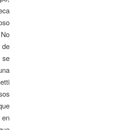
seca
oso
 No
e de
 se
una
tti
sos
que
 en
que