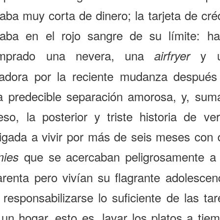
aba muy corta de dinero; la tarjeta de cré
yaba en el rojo sangre de su límite: ha
mprado una nevera, una
y u
airfryer
vadora por la reciente mudanza después
a predecible separación amorosa, y, sum
eso, la posterior y triste historia de ve
ligada a vivir por más de seis meses con 
que se acercaban peligrosamente a 
mies
arenta pero vivían su flagrante adolescenc
 responsabilizarse lo suficiente de las ta
un hogar, esto es, lavar los platos a tie