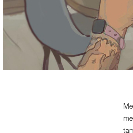
Men
me
ta