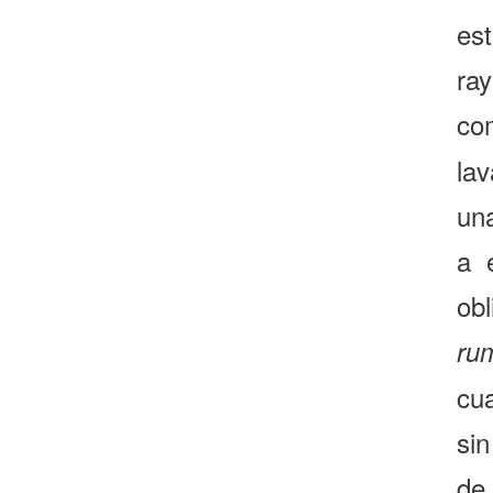
est
ra
co
la
un
a 
ob
ru
cu
sin
de 