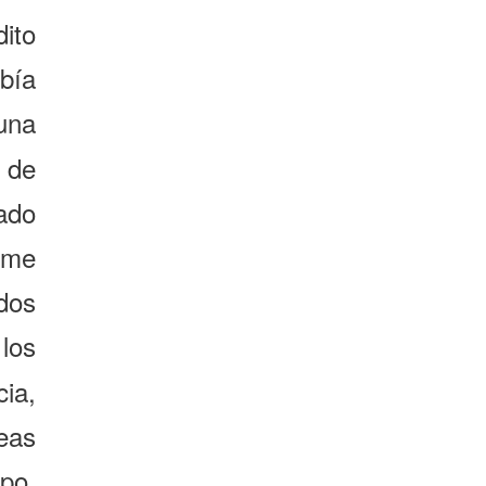
dito
bía
na
 de
ado
rme
dos
los
ia,
reas
mpo,