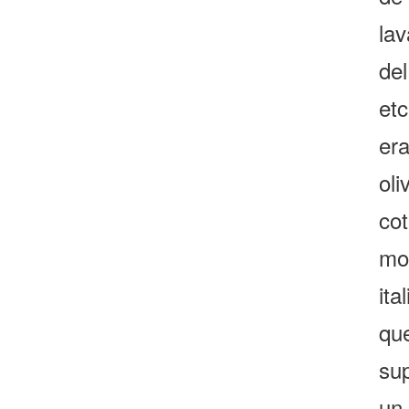
lav
de
et
era
ol
co
mo
it
qu
su
un