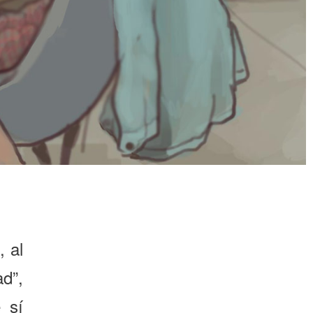
, al
d”,
 sí