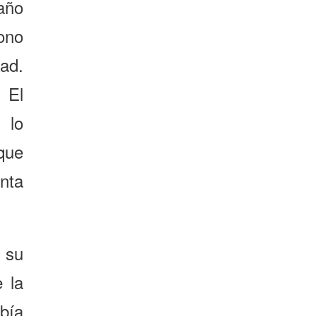
año
tono
dad.
 El
 lo
que
nta
 su
 la
bía