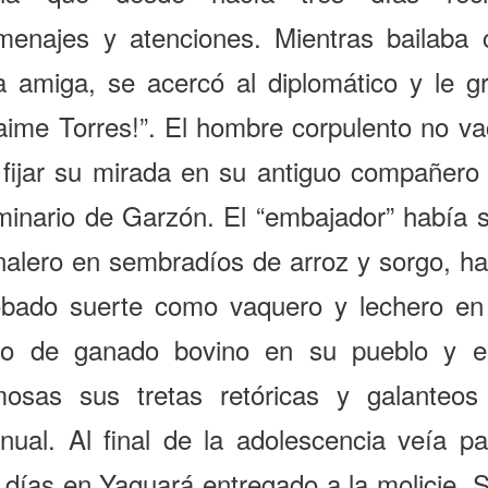
menajes y atenciones. Mientras bailaba 
a amiga, se acercó al diplomático y le gri
aime Torres!”. El hombre corpulento no va
 fijar su mirada en su antiguo compañero 
minario de Garzón. El “embajador” había s
rnalero en sembradíos de arroz y sorgo, ha
obado suerte como vaquero y lechero en
to de ganado bovino en su pueblo y e
mosas sus tretas retóricas y galanteos
nual. Al final de la adolescencia veía pa
 días en Yaguará entregado a la molicie. 