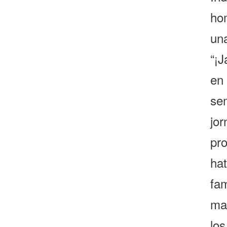
ho
un
“¡J
en
se
jo
pr
ha
fa
ma
los