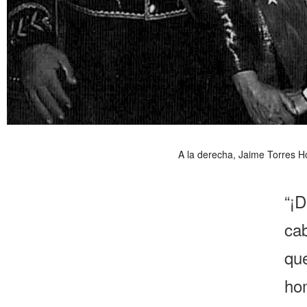
A la derecha, Jaime Torres H
“¡
ca
qu
ho