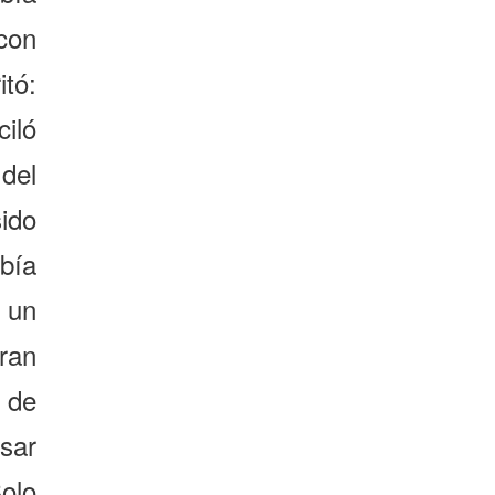
con
tó:
ciló
del
ido
bía
 un
ran
 de
sar
Solo