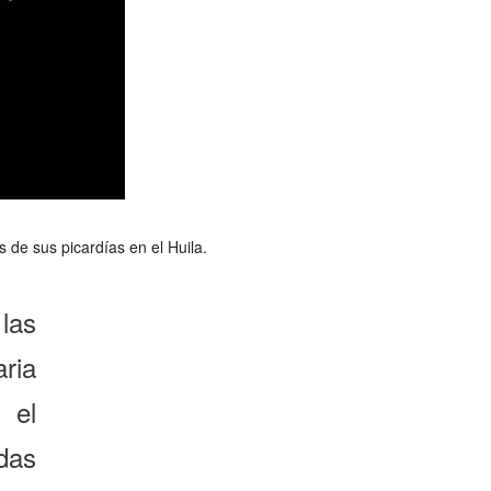
de sus picardías en el Huila.
las
ria
 el
das