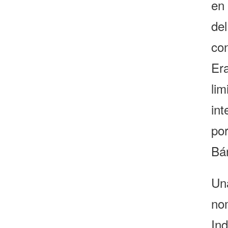
en
del
con
Er
li
in
po
Bár
Un
no
In