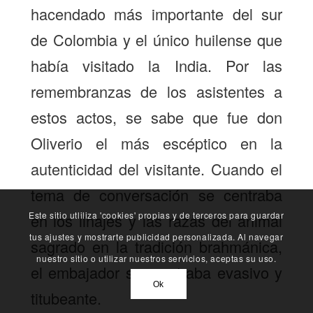
hacendado más importante del sur
de Colombia y el único huilense que
había visitado la India. Por las
remembranzas de los asistentes a
estos actos, se sabe que fue don
Oliverio el más escéptico en la
autenticidad del visitante. Cuando el
tema de conversación se centraba
Este sitio utliliza 'cookies' propias y de terceros para guardar
en los linajes y las razas del animal
tus ajustes y mostrarte publicidad personalizada. Al navegar
sagrado en la tradición brahmánica,
nuestro sitio o utilizar nuestros servicios, aceptas su uso.
el embajador se mostraba evasivo y
Ok
titubeante.