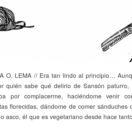
 O. LEMA // Era tan lindo al principio… Aun
por quién sabe qué delirio de Sansón paturro,
ba por complacerme, haciéndome venir con 
tas florecidas, dándome de comer sánduches d
o asco, él que es vegetariano desde hace tant