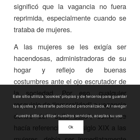
significó que la vagancia no fuera
reprimida, especialmente cuando se
trataba de mujeres.
A las mujeres se les exigía ser
hacendosas, administradoras de su
hogar y reflejo de buenas
costumbres ante el ojo escrutador de
la sociedad. Por eso, cualquier
Este sitio utliliza 'cookies' propias y de terceros para guardar
resquicio de “inmoralidad” o vagancia
tus ajustes y mostrarte publicidad personalizada. Al navegar
dentro del “bello sexo”, como se
nuestro sitio o utilizar nuestros servicios, aceptas su uso.
hacía referencia en el siglo XIX a las
Ok
mujeres, debía ser inmediatamente