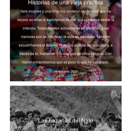
Historias de una vieja práctica
Seis mujeres y una niña nos contaron las heridas que ha
dejado en ellas la explotación sexual que comienza desde la
infancia. Todas residen actualmente en Medellín, y las
menores aún se rebuscan la vida en las calles. También
escudriñamos el Archivo Histórico Judicial de la ciudad y, a
través de él, hablamos con mujeres de otros tiempos. Con
horror comprobamos que es poco lo que ha cambiado.
10 octubre, 2024
Las hazañas del Ñato
Pascual Gaviria