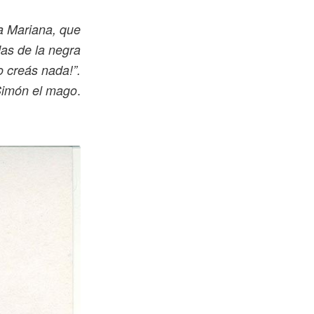
a Mariana, que
das de la negra
o creás nada!”.
.
Simón el mago