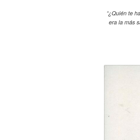
“¿Quién te h
era la más s