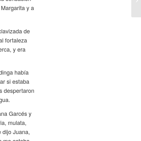
 Margarita y a
clavizada de
l fortaleza
erca, y era
dinga había
ar si estaba
os despertaron
gua.
uana Garcés y
ia, mulata,
 dijo Juana,
e me estaba