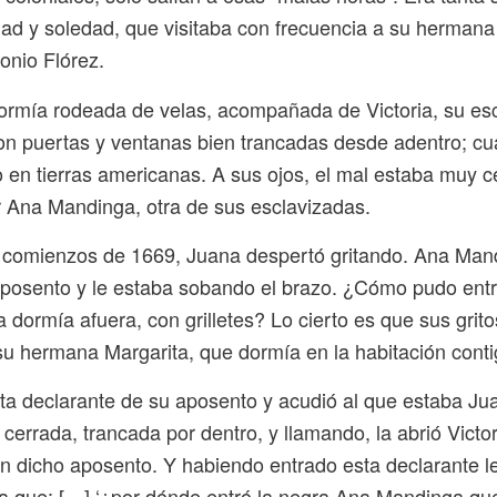
dad y soledad, que visitaba con frecuencia a su hermana
onio Flórez.
rmía rodeada de velas, acompañada de Victoria, su es
on puertas y ventanas bien trancadas desde adentro; cua
 en tierras americanas. A sus ojos, el mal estaba muy c
 Ana Mandinga, otra de sus esclavizadas.
comienzos de 1669, Juana despertó gritando. Ana Man
aposento y le estaba sobando el brazo. ¿Cómo pudo entr
 dormía afuera, con grilletes? Lo cierto es que sus grit
 su hermana Margarita, que dormía en la habitación conti
sta declarante de su aposento y acudió al que estaba J
a cerrada, trancada por dentro, y llamando, la abrió Victor
n dicho aposento. Y habiendo entrado esta declarante le
 que: […] ‘¿por dónde entró la negra Ana Mandinga qu