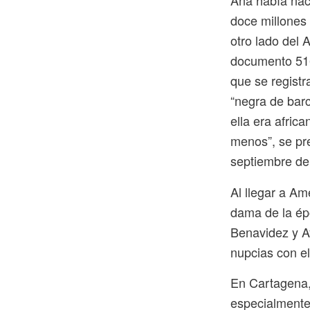
Ana había nac
doce millones 
otro lado del 
documento 516
que se registr
“negra de barc
ella era afric
menos”, se pre
septiembre de
Al llegar a Am
dama de la ép
Benavidez y Ay
nupcias con e
En Cartagena,
especialmente 