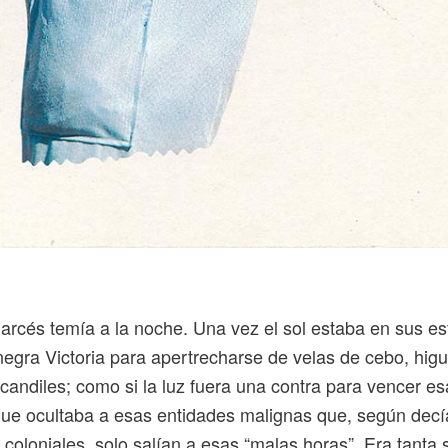
rcés temía a la noche. Una vez el sol estaba en sus est
negra Victoria para apertrecharse de velas de cebo, higue
 candiles; como si la luz fuera una contra para vencer e
que ocultaba a esas entidades malignas que, según decí
s coloniales, solo salían a esas “malas horas”. Era tanta