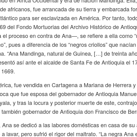
ido en África Occidental y era de nación Mandinga. Ella
de africanos, fue arrancada de su tierra y embarcada f
Atlántico para ser esclavizada en América. Por tanto, todo
9 del Fondo Mortuorias del Archivo Histórico de Antioq
a el proceso en contra de Ana—, se refiere a ella como “
o”, pues a diferencia de los “negros criollos” que nacía
ana. “Ana Mandinga, natural de Guinea, […] de treinta a
sentó así ante el alcalde de Santa Fe de Antioquia el 1
 1669.
érica, fue vendida en Cartagena a Mariana de Herrera y T
oca que fue esposa del gobernador de Antioquia Manue
ala, y tras la locura y posterior muerte de este, contra
l también gobernador de Antioquia don Francisco de Be
 Ana se dedicó a las labores domésticas en casa de su
a lavar, pero sufrió el rigor del maltrato. “La negra Ana