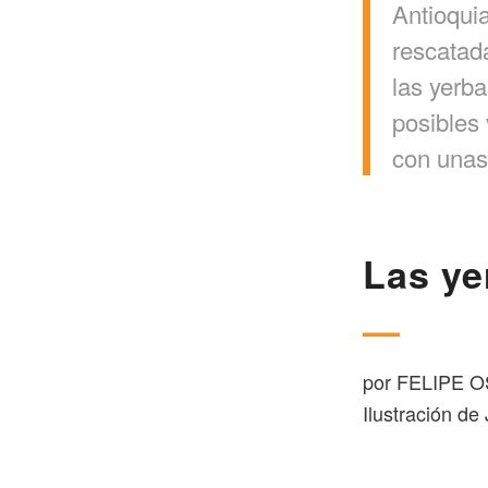
Antioquia
rescatada
las yerb
posibles 
con unas
Las ye
—
por FELIPE
Ilustración de