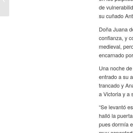
de vulnerabili
su cuñado Ant
Doña Juana do
confianza, y c
medieval, pero
encarnado por
Una noche de 
entrado a su 
trancado y Ana
a Victoria y a
“Se levantó e
halló la puert
pues dormía e
muy espantada