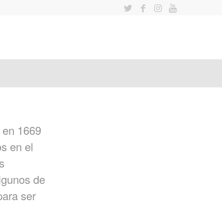
a en 1669
s en el
s
algunos de
para ser