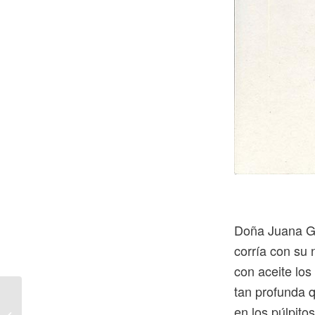
Doña Juana Ga
corría con su 
con aceite los
tan profunda 
en los púlpito
Casablanca la bella