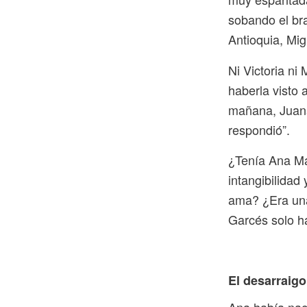
sobando el bra
Antioquia, Mig
Ni Victoria ni
haberla visto 
mañana, Juana
respondió”.
¿Tenía Ana Ma
intangibilidad
ama? ¿Era una 
Garcés solo h
El desarraigo