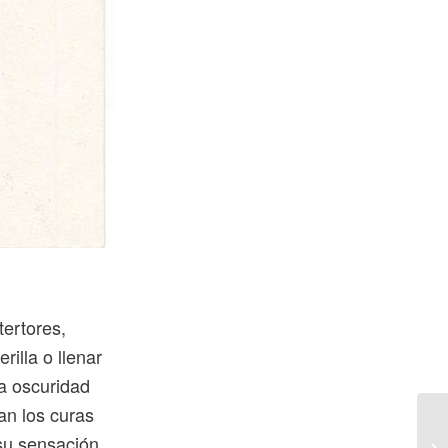
ertores,
rilla o llenar
sa oscuridad
an los curas
 su sensación