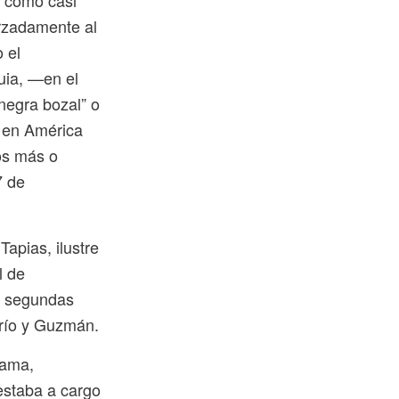
, como casi
orzadamente al
 el
uia, —en el
negra bozal” o
n en América
ños más o
7 de
apias, ilustre
l de
jo segundas
rrío y Guzmán.
 ama,
 estaba a cargo