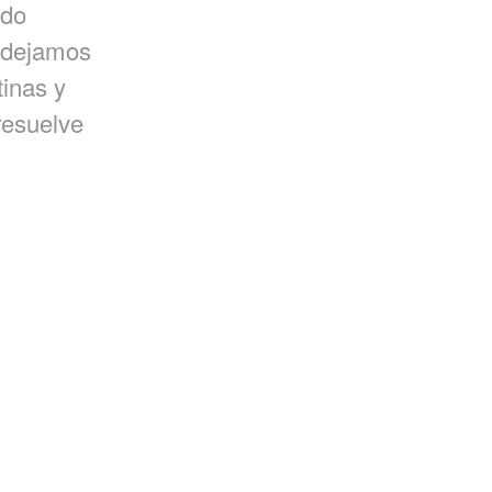
ndo
r dejamos
tinas y
resuelve