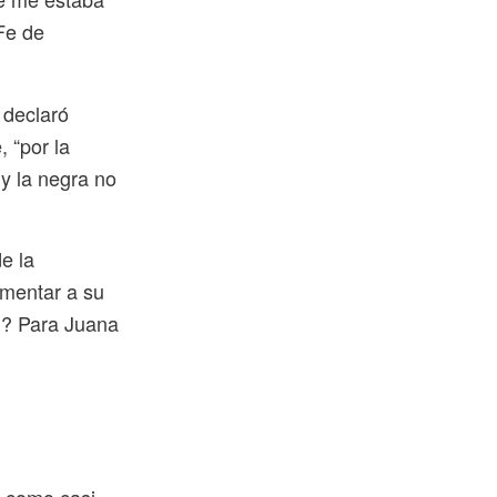
Fe de
 declaró
 “por la
y la negra no
e la
rmentar a su
al? Para Juana