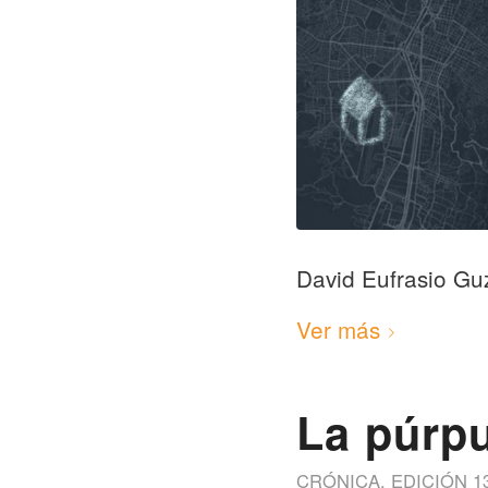
David Eufrasio G
Ver más
La púrpu
CRÓNICA
,
EDICIÓN 1