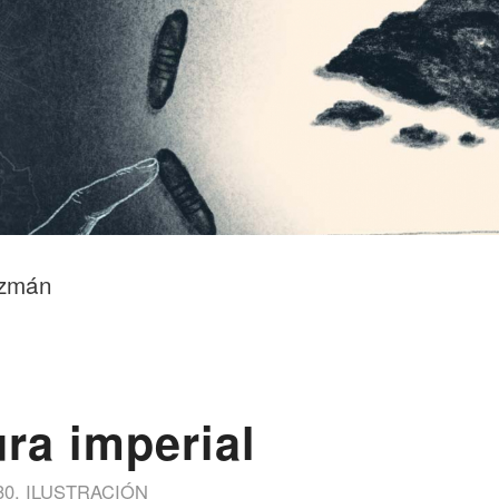
uzmán
ra imperial
30
,
ILUSTRACIÓN