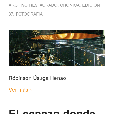
ARCHIVO RESTAURADO
,
CRÓNICA
,
EDICIÓN
37
,
FOTOGRAFÍA
Róbinson Úsuga Henao
Ver más
El canazo donde