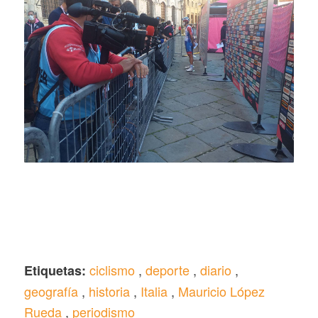
ciclismo
,
deporte
,
diario
,
Etiquetas:
geografía
,
historia
,
Italia
,
Mauricio López
Rueda
,
periodismo