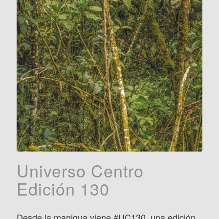
Universo Centro
Edición 130
Desde la manigua viene
#UC130
, una edición