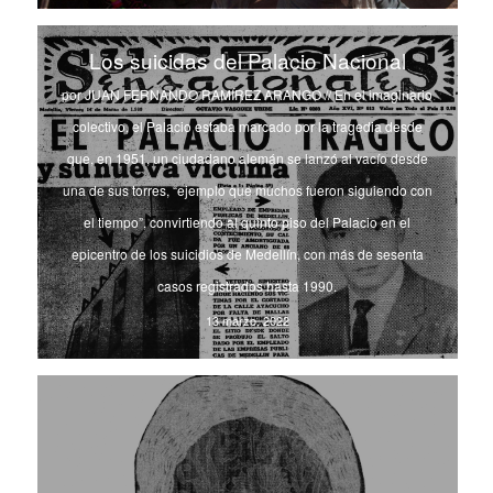
Los suicidas del Palacio Nacional
por JUAN FERNANDO RAMÍREZ ARANGO // En el imaginario
colectivo, el Palacio estaba marcado por la tragedia desde
que, en 1951, un ciudadano alemán se lanzó al vacío desde
una de sus torres, “ejemplo que muchos fueron siguiendo con
el tiempo”, convirtiendo al quinto piso del Palacio en el
epicentro de los suicidios de Medellín, con más de sesenta
casos registrados hasta 1990.
13 marzo, 2022