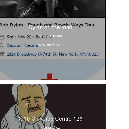
Dylan on the road
Mauricio Builes
25 diciembre, 2021
X 10 Universo Centro 126
Carlos Díez