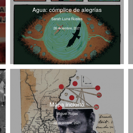
Agua: cómplice de alegrías
Sarah Luna Ñustes
26 diciembre, 2021
Mapa incierto
Miguel Rojas
26 diciembre, 2021