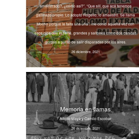
amaestrado?, ¿cómo así?”. “Que sííí, que acá tenemos
gallinazo propio. Lo adoptó Rogelio, lo amaestró. Se llama
Mocho porque le falta una uña”, me contó aquella vez con
esos ojos que él tiene, grandes y saltones como dos canicas
gordas a punto de salir disparadas por los aires.
26 diciembre, 2021
Memoria en llamas
Adolfo Maya y Camilo Escobar
26 diciembre, 2021