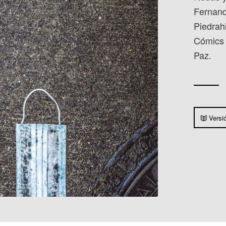
Fernand
Piedrahi
Cómics 
Paz.
Versi