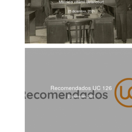
Mauricio Villamil Betancourt
25 diciembre, 2021
Recomendados UC 126
23 diciembre, 2021