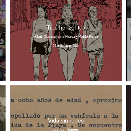
Tres horizontes
Altais Cómics, Lina Flórez y Pablo Pérez
25 diciembre, 2021
Vida sin redes
Juangui Romero